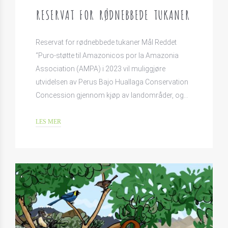
RESERVAT FOR RØDNEBBEDE TUKANER
Reservat for rødnebbede tukaner Mål Reddet
“Puro-støtte til Amazonicos por la Amazonia
Association (AMPA) i 2023 vil muliggjøre
utvidelsen av Perus Bajo Huallaga Conservation
Concession gjennom kjøp av landområder, og…
LES MER