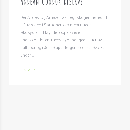
ANDEAN CONDOR RESERVE
Der Andes’ og Amazonas’ regnskoger møtes. Et
tilfluktssted i Sør-Amerikas mest truede
økosystem. Høyt der oppe svever
andeskondoren, mens nyoppdagede arter av
nattaper og rødbrølaper følger med fra løvtaket
under.…
LES MER