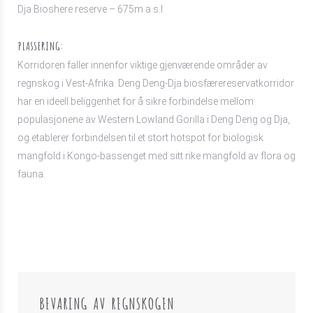
Dja Bioshere reserve – 675m a.s.l
PLASSERING:
Korridoren faller innenfor viktige gjenværende områder av
regnskog i Vest-Afrika. Deng Deng-Dja biosfærereservatkorridor
har en ideell beliggenhet for å sikre forbindelse mellom
populasjonene av Western Lowland Gorilla i Deng Deng og Dja,
og etablerer forbindelsen til et stort hotspot for biologisk
mangfold i Kongo-bassenget med sitt rike mangfold av flora og
fauna.
BEVARING AV REGNSKOGEN