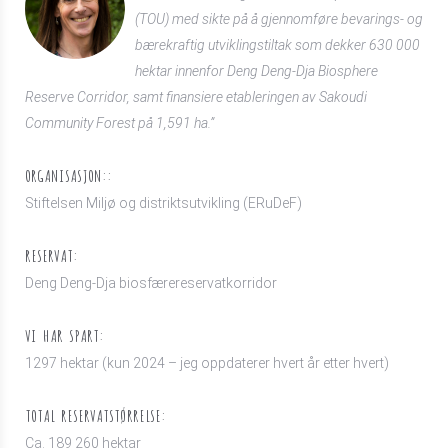
(TOU) med sikte på å gjennomføre bevarings- og
bærekraftig utviklingstiltak som dekker 630 000
hektar innenfor Deng Deng-Dja Biosphere
Reserve Corridor, samt finansiere etableringen av Sakoudi
Community Forest på 1,591 ha.”
ORGANISASJON::
Stiftelsen Miljø og distriktsutvikling (ERuDeF)
RESERVAT:
Deng Deng-Dja biosfærereservatkorridor
VI HAR SPART:
1297 hektar (kun 2024 – jeg oppdaterer hvert år etter hvert)
TOTAL RESERVATSTØRRELSE:
Ca. 189 260 hektar