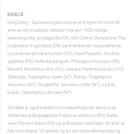
BIOLOGISK:
Deng Deng – Dja bevaringskorridoren er et hjem for minst 40
arter av store pattedyr, inkludert mer enn 1000 vestlige
lavlandsgorilla, gorillagorilla (CR); 600 Central Chimpanzee, Pan
troglodytes troglodytes (EN) samt afrikanske skogselefanter,
Loxondonta africana cyclotis (VU); Giant Pangolin, Smutsia
gigantea (EN); Hvitbuket pangolin, Phataginus tricuspis (EN);
Mandrill, Mandrillus sfinx (VU); Leopard, Panthera pardus (VU);
Sitatunga, Tragelaphus spekii (NT); Bongo, Tragelaphus
eurycerus (NT); Skogbøffel, Syncerus caffer (NT); og Bay
Duiker, Cephalophus dorsalis (NT).
Området er også habitat for tre nøkkelfuglarter, det vil si de
afrikanske gråpapegøyene, Psittacus erithacus (EN); Bates
vever Ploceus batesi (EN) og gråhalsede steinfugler. 60 arter av
fisk som tilhører 16 familier og for det meste Mormyridae og