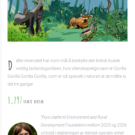
D
ette reservatet har som mål å beskytte den kritisk truede
vestlig lavlandsgorillaen, hvis vitenskapelige navn er Gorilla
Gorilla Gorilla Gorilla, som er så spesielt i naturen at de måtte si
det tre ganger.
1,297
SPARTE HEKTAR
“Puro-støtte til Environment and Rural
Development Foundation mellom 2023 og 2026
vil bistå i etableringen av teknisk operativ enhet