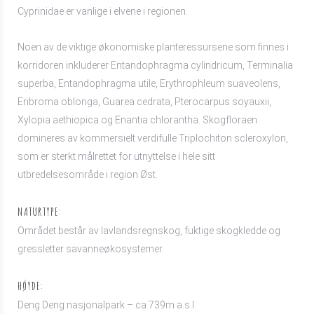
Cyprinidae er vanlige i elvene i regionen.
Noen av de viktige økonomiske planteressursene som finnes i
korridoren inkluderer Entandophragma cylindricum, Terminalia
superba, Entandophragma utile, Erythrophleum suaveolens,
Eribroma oblonga, Guarea cedrata, Pterocarpus soyauxii,
Xylopia aethiopica og Enantia chlorantha. Skogfloraen
domineres av kommersielt verdifulle Triplochiton scleroxylon,
som er sterkt målrettet for utnyttelse i hele sitt
utbredelsesområde i region Øst.
NATURTYPE:
Området består av lavlandsregnskog, fuktige skogkledde og
gressletter savanneøkosystemer.
HØYDE:
Deng Deng nasjonalpark – ca 739m a.s.l