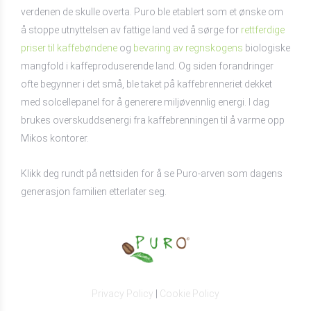
verdenen de skulle overta. Puro ble etablert som et ønske om
å stoppe utnyttelsen av fattige land ved å sørge for
rettferdige
priser til kaffebøndene
og
bevaring av regnskogens
biologiske
mangfold i kaffeproduserende land. Og siden forandringer
ofte begynner i det små, ble taket på kaffebrenneriet dekket
med solcellepanel for å generere miljøvennlig energi. I dag
brukes overskuddsenergi fra kaffebrenningen til å varme opp
Mikos kontorer.
Klikk deg rundt på nettsiden for å se Puro-arven som dagens
generasjon familien etterlater seg.
Privacy Policy
|
Cookie Policy