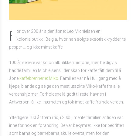
F
or over 200 år siden åpnet Leo Michielsen en
kolonialbutikk i Belgia, hvor han solgte eksotisk krydder, te,
pepper … og ikke minst kaffe.
100 år senere var kolonialbutikken historie, men heldigvis
hadde familien Michielsens lidenskap for kaffe fått dem til å
åpne
kaffebrenneriet Miko
. Familien var nå i full gang med å
kjøpe, blande og selge den mest utsøkte Miko-kaffe fra alle
verdenshjørner. Forholdene lå godt til rette: havnen i
Antwerpen lå like i nærheten og tok imot kaffe fra hele verden.
Ytterligere 100 år frem i tid, i 2005, mente familien at tiden var
inne for nok en forandring. De var bekymret. Ikke for bedriften
som barna og barnebarna skulle overta, men for den