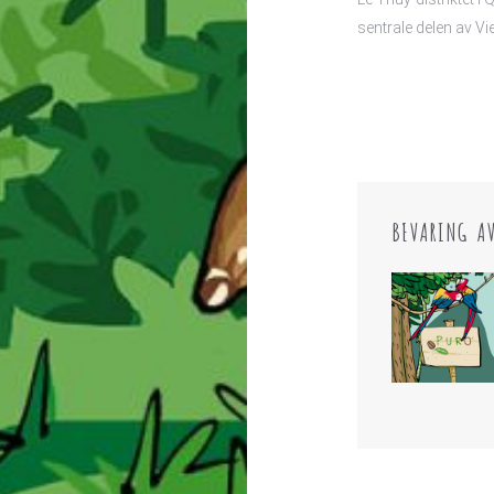
sentrale delen av V
BEVARING A