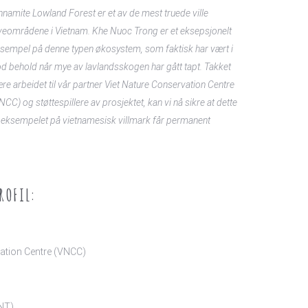
nnamite Lowland Forest er et av de mest truede ville
veområdene i Vietnam. Khe Nuoc Trong er et eksepsjonelt
sempel på denne typen økosystem, som faktisk har vært i
d behold når mye av lavlandsskogen har gått tapt. Takket
re arbeidet til vår partner Viet Nature Conservation Centre
NCC) og støttespillere av prosjektet, kan vi nå sikre at dette
eksempelet på vietnamesisk villmark får permanent
ROFIL:
vation Centre (VNCC)
NT)