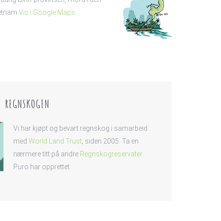
ietnam
Vis i Google Maps
V REGNSKOGEN
Vi har kjøpt og bevart regnskog i samarbeid
med
World Land Trust
, siden 2005. Ta en
nærmere titt på andre
Regnskogreservater
Puro har opprettet.