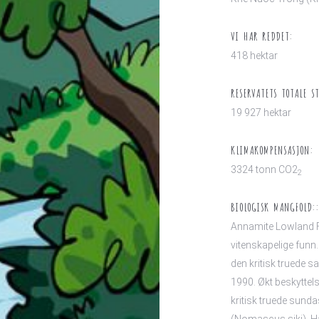
VI HAR REDDET:
418 hektar
RESERVATETS TOTALE ST
19 927 hektar
KLIMAKOMPENSASJON:
3324 tonn CO2
2
BIOLOGISK MANGFOLD::
Annamite Lowland F
vitenskapelige funn.
den kritisk truede s
1990. Økt beskyttels
kritisk truede sunda