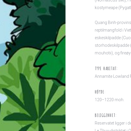
(Nomascus siki), Ha
kostymeape (Pygath
Quang Binh-provinse
reptilmangfold i Vie
eskeskilpadde (Cuor
storhodeskilpadde 
mouhotii), og fireøy
TYPE HABITAT:
Annamite Lowland 
HØYDE:
120–1220 moh.
BELIGGENHET:
Reservatet ligger i d
Le Thuy-distriktet i