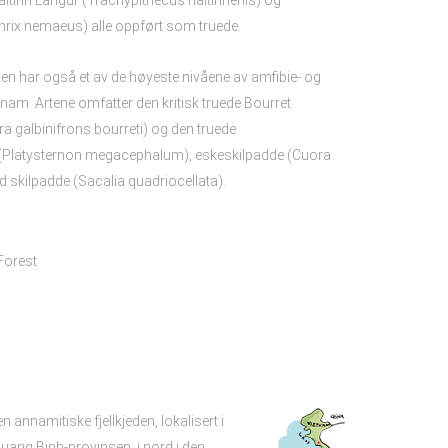
itinh Langur (Trachypithecus haitinhenis) og
rix nemaeus) alle oppført som truede.
n har også et av de høyeste nivåene av amfibie- og
tnam. Artene omfatter den kritisk truede Bourret
a galbinifrons bourreti) og den truede
(Platysternon megacephalum), eskeskilpadde (Cuora
d skilpadde (Sacalia quadriocellata).
Forest
en annamitiske fjellkjeden, lokalisert i
 Quang Binh-provinsen, i nord i den