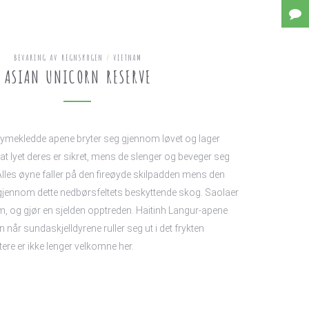
BEVARING AV REGNSKOGEN
/
VIETNAM
ASIAN UNICORN RESERVE
tymekledde apene bryter seg gjennom løvet og lager
e at lyet deres er sikret, mens de slenger og beveger seg
lles øyne faller på den fireøyde skilpadden mens den
g gjennom dette nedbørsfeltets beskyttende skog. Saolaer
em, og gjør en sjelden opptreden. Haitinh Langur-apene
inn når sundaskjelldyrene ruller seg ut i det frykten
tere er ikke lenger velkomne her.