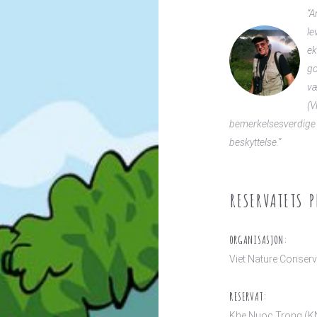
“A
le
ek
go
væ
(V
bemerkelsesverdige 
beskyttelse.”
RESERVATETS P
ORGANISASJON:
Viet Nature Conser
RESERVAT:
Khe Nuoc Trong (K