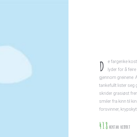
D
e fargerike kos
lyder for å feir
gjennom greinene. A
tankefullt lister se
skrider grasiøst fr
smiler fra kinn til k
forsvinner, krypskyt
418
HEKTAR REDDET