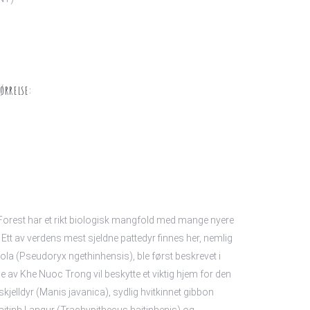
ØRRELSE:
orest har et rikt biologisk mangfold med mange nyere
 Ett av verdens mest sjeldne pattedyr finnes her, nemlig
aola (Pseudoryx ngethinhensis), ble først beskrevet i
e av Khe Nuoc Trong vil beskytte et viktig hjem for den
skjelldyr (Manis javanica), sydlig hvitkinnet gibbon