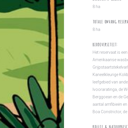
8 ha
TOTALE OMVANG RESER
8 ha
BIODIVERSITEIT:
Het reservaat is ee
Amerikaanse wasbe
Grijpstaartstekelva
Kaneelkleurige Koli
leefgebied van ande
Ivooraratinga, de 
Berggoean en de Ge
aantal amfibieën en
Boa Constrictor, de
KOFFIE & NATUURBES