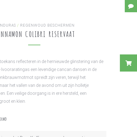
NDURAS
/
REGENWOUD BESCHERMEN
INNAMON COLIBRI RESERVAAT
ekans reflecteren in de hernieuwde glinstering van de
de Ivooraratingas een levendige cancan dansen in de
brauwmotmot spreidt zijn veren, terwijl het
 naar het vallen van de avond om uit zijn holletje
n. Een veilige doorgang is in ere hersteld, een
root en klein.
HERMD