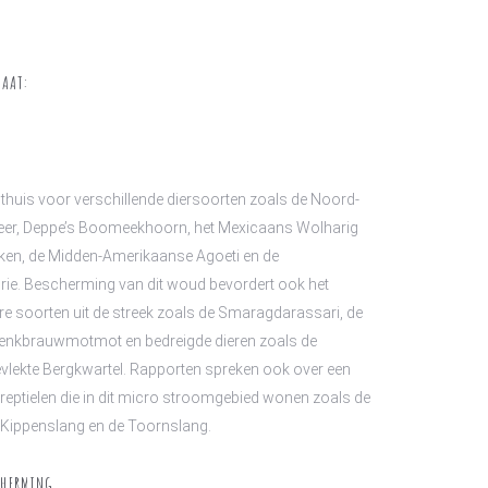
VAAT:
n thuis voor verschillende diersoorten zoals de Noord-
er, Deppe’s Boomeekhoorn, het Mexicaans Wolharig
rken, de Midden-Amerikaanse Agoeti en de
brie. Bescherming van dit woud bevordert ook het
re soorten uit de streek zoals de Smaragdarassari, de
Wenkbrauwmotmot en bedreigde dieren zoals de
vlekte Bergkwartel. Rapporten spreken ook over een
 reptielen die in dit micro stroomgebied wonen zoals de
 Kippenslang en de Toornslang.
CHERMING