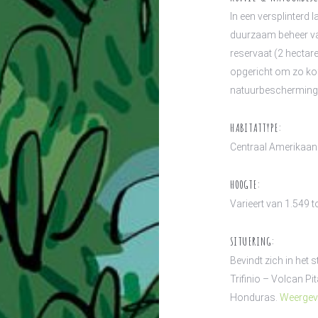
In een versplinterd 
duurzaam beheer van
reservaat (2 hectare
opgericht om zo kof
natuurbescherming i
HABITATTYPE:
Centraal Amerikaan
HOOGTE:
Varieert van 1.549 
SITUERING:
Bevindt zich in het
Trifinio – Volcan Pi
Honduras.
Weergev