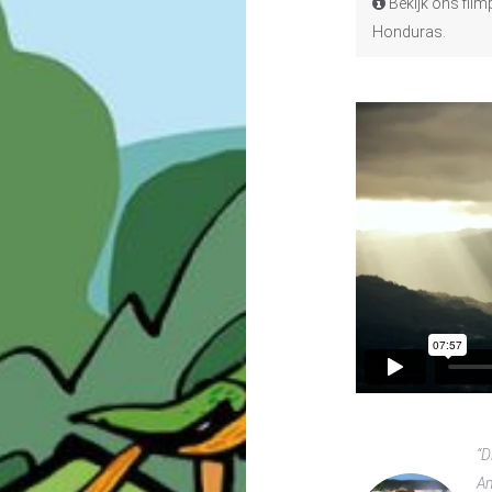
Bekijk ons film
Honduras.
“D
Am