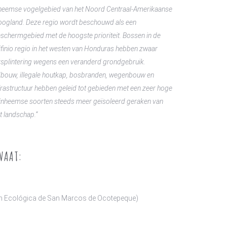
heemse vogelgebied van het Noord Centraal-Amerikaanse
ogland. Deze regio wordt beschouwd als een
schermgebied met de hoogste prioriteit. Bossen in de
ifinio regio in het westen van Honduras hebben zwaar
rsplintering wegens een veranderd grondgebruik.
dbouw, illegale houtkap, bosbranden, wegenbouw en
rastructuur hebben geleid tot gebieden met een zeer hoge
n inheemse soorten steeds meer geïsoleerd geraken van
st landschap.”
VAAT:
 Ecológica de San Marcos de Ocotepeque)