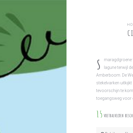
HO
C
S
maragdgroene to
lagune terwijl 
Amberboom. De Wenk
stekelvarken uitkijkt
tevoorschijn te kome
toegangsweg voor g
15
VOETBALVELDEN BESC