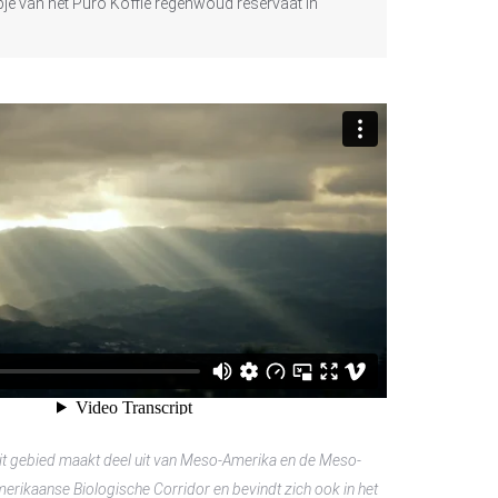
pje van het Puro Koffie regenwoud reservaat in
it gebied maakt deel uit van Meso-Amerika en de Meso-
erikaanse Biologische Corridor en bevindt zich ook in het