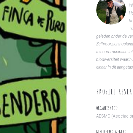
in
Ho
be
Tr
geleden onder de ve
Zelfvoorzieningslan
telecommunicatie-inf
biodiversiteit waari
elkaar in dit aangeta
PROFIEL RESER
ORGANISATIE:
AESMO (Asociación
BESCHERMD GEBIED: