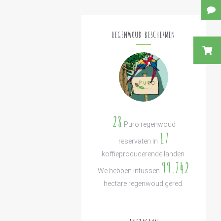
REGENWOUD BESCHERMEN
28
Puro regenwoud
17
reservaten in
koffieproducerende landen.
99.742
We hebben intussen
hectare regenwoud gered.