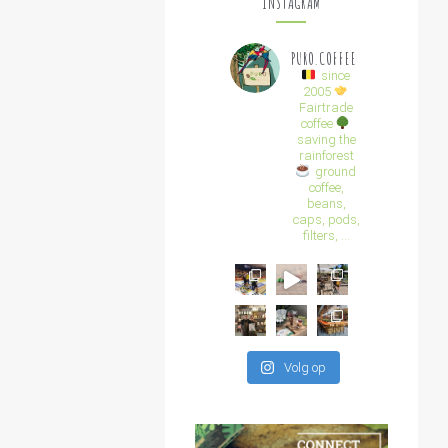
INSTAGRAM
PURO.COFFEE
since
2005
Fairtrade
coffee
saving the
rainforest
ground
coffee,
beans,
caps, pods,
filters, ...
Volg op