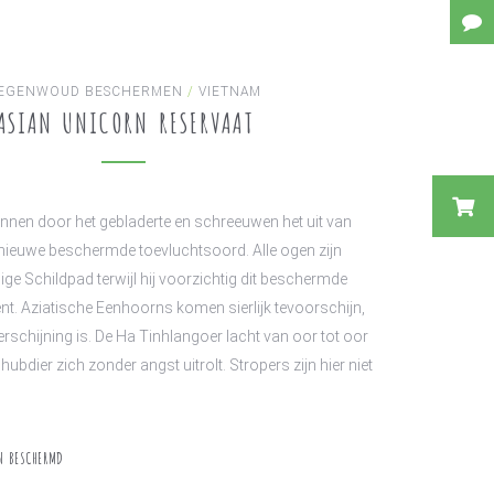
EGENWOUD BESCHERMEN
/
VIETNAM
ASIAN UNICORN RESERVAAT
rennen door het gebladerte en schreeuwen het uit van
nieuwe beschermde toevluchtsoord. Alle ogen zijn
ige Schildpad terwijl hij voorzichtig dit beschermde
t. Aziatische Eenhoorns komen sierlijk tevoorschijn,
rschijning is. De Ha Tinhlangoer lacht van oor tot oor
ubdier zich zonder angst uitrolt. Stropers zijn hier niet
N BESCHERMD