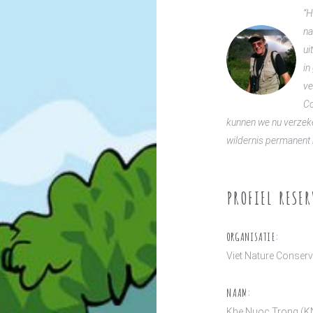
“H
na
ui
in
ve
Co
kunnen we nu verzek
wildernis permanent
PROFIEL RESER
ORGANISATIE:
Viet Nature Conser
NAAM:
Khe Nuoc Trong (K