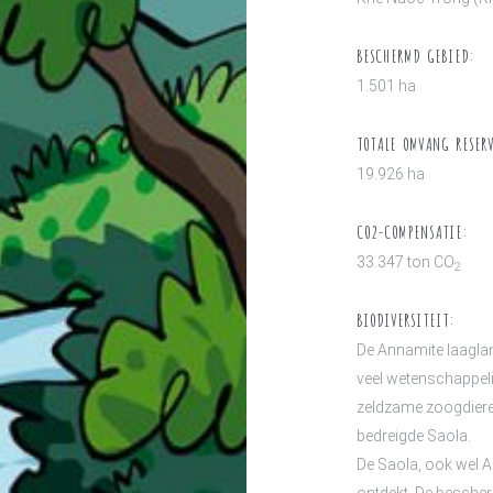
BESCHERMD GEBIED:
1.501 ha
TOTALE OMVANG RESER
19.926 ha
CO2-COMPENSATIE:
33.347 ton CO
2
BIODIVERSITEIT:
De Annamite laaglan
veel wetenschappel
zeldzame zoogdieren
bedreigde Saola.
De Saola, ook wel 