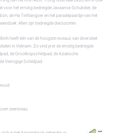
rming van het Khe Nuoc Trong reservaat beschermt ook
t voor het ernstig bedreigde Javaanse Schubdier, de
bon, de Ha Tinhlangoer en het paradepaardje van het
eendoek. Allen zijn bedreigde diersoorten.
Binh heeft één van de hoogste niveaus van diversiteit
tielen in Vietnam. Zo vind je er de ernstig bedreigde
dpad, de Grootkopschildpad, de Aziatische
de Vierogige Schildpad.
 woud
oven zeeniveau
t zich in het Annamitisch gebergte, in