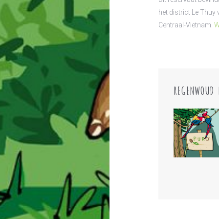
het district Le Thuy
Centraal-Vietnam.
W
REGENWOUD 