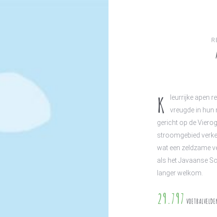
R
K
leurrijke apen 
vreugde in hun 
gericht op de Vierog
stroomgebied verken
wat een zeldzame ve
als het Javaanse Sch
langer welkom.
29.797
VOETBALVELDE