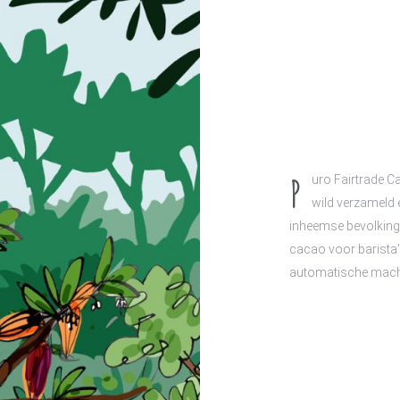
P
uro Fairtrade C
wild verzameld
inheemse bevolking 
cacao voor barista
automatische mach