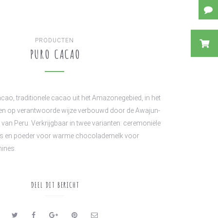
PRODUCTEN
PURO CACAO
acao, traditionele cacao uit het Amazonegebied, in het
 en op verantwoorde wijze verbouwd door de Awajun-
van Peru. Verkrijgbaar in twee varianten: ceremoniële
’s en poeder voor warme chocolademelk voor
ines.
DEEL DIT BERICHT