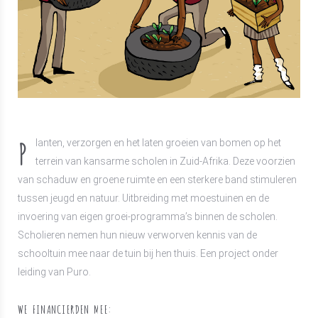
P
lanten, verzorgen en het laten groeien van bomen op het
terrein van kansarme scholen in Zuid-Afrika. Deze voorzien
van schaduw en groene ruimte en een sterkere band stimuleren
tussen jeugd en natuur. Uitbreiding met moestuinen en de
invoering van eigen groei-programma’s binnen de scholen.
Scholieren nemen hun nieuw verworven kennis van de
schooltuin mee naar de tuin bij hen thuis. Een project onder
leiding van Puro.
WE FINANCIERDEN MEE: