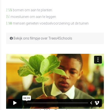
2.526
bomen om aan te planten.
157
moestuinen om aan te leggen
1.500
mensen genieten voedselvoorziening uit de tuinen
Bekijk ons filmpje over Trees4Schools