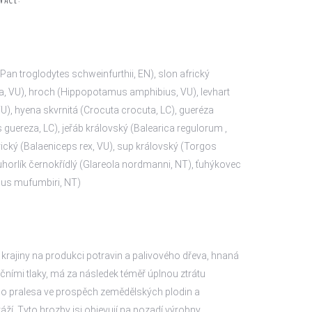
an troglodytes schweinfurthii, EN), slon africký
a, VU), hroch (Hippopotamus amphibius, VU), levhart
U), hyena skvrnitá (Crocuta crocuta, LC), gueréza
 guereza, LC), jeřáb královský (Balearica regulorum ,
ický (Balaeniceps rex, VU), sup královský (Torgos
ouhorlík černokřídlý (Glareola nordmanni, NT), ťuhýkovec
ius mufumbiri, NT)
krajiny na produkci potravin a palivového dřeva, hnaná
ními tlaky, má za následek téměř úplnou ztrátu
ho pralesa ve prospěch zemědělských plodin a
áží. Tyto hrozby jsi objevují na pozadí výrobny