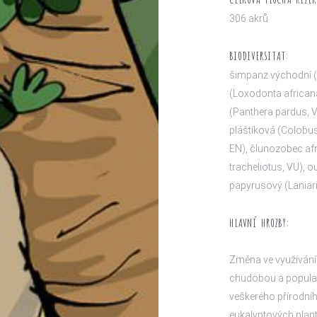
306 akrů
BIODIVERSITAT:
šimpanz východní (P
(Loxodonta african
(Panthera pardus, V
pláštíková (Colobus
EN), člunozobec afr
tracheliotus, VU), 
papyrusový (Laniar
HLAVNÍ HROZBY:
Změna ve využívání 
chudobou a populač
veškerého přírodní
eukalyptových plant