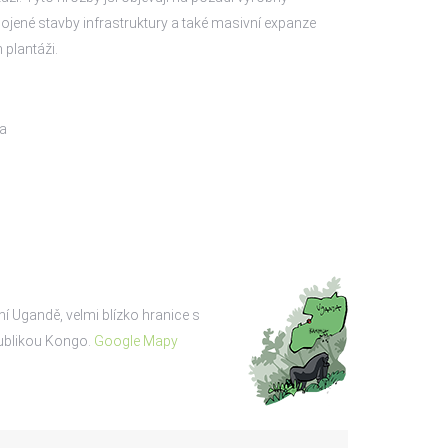
pojené stavby infrastruktury a také masivní expanze
 plantáži.
da
m
í Ugandě, velmi blízko hranice s
ublikou Kongo.
Google Mapy