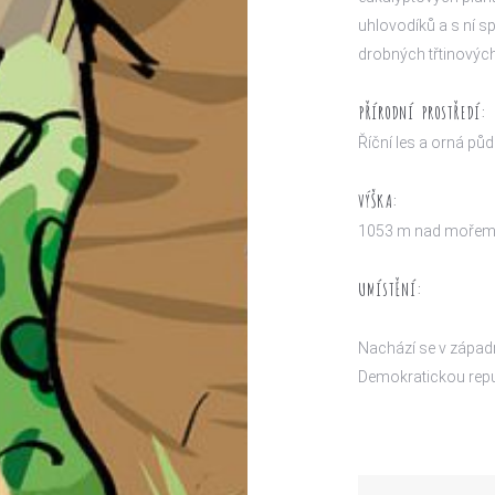
uhlovodíků a s ní s
drobných třtinových
PŘÍRODNÍ PROSTŘEDÍ:
Říční les a orná pů
VÝŠKA:
1053 m nad moře
UMÍSTĚNÍ:
Nachází se v západn
Demokratickou rep