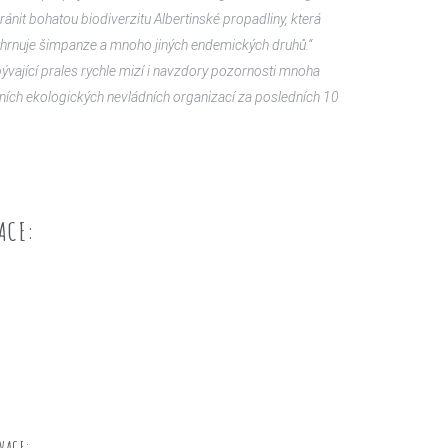
ránit bohatou biodiverzitu Albertinské propadliny, která
hrnuje šimpanze a mnoho jiných endemických druhů.“
ývající prales rychle mizí i navzdory pozornosti mnoha
ních ekologických nevládních organizací za posledních 10
ACE:
VACE: