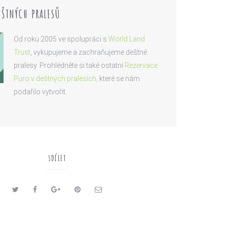
ŠTNÝCH PRALESŮ
Od roku 2005 ve spolupráci s
World Land
Trust
, vykupujeme a zachraňujeme deštné
pralesy. Prohlédněte si také ostatní
Rezervace
Puro v deštných pralesích,
které se nám
podařilo vytvořit.
SDÍLET