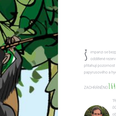
Š
impanzi se bezp
oddělené rezerv
přitahují pozornos
papyrusového a hye
164
ZACHRÁNĚNO
“P
00
ob