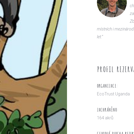
ch
za
Zb
místních i mezinárod
let.”
PROFIL REZERV
ORGANIZACE:
EcoTrust Uganda
ZACHRÁNĚNO:
164 akrů
CELKOVÁ PLOCHA REZER