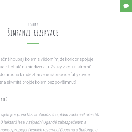
UGANDA
ŠIMPANZI REZERVACE
ečně houpají kolem s vědomím, že koridor spojuje
ace, bohaté na biodiverzitu. Zvuky z korun stromů
t do hrocha k rudě zbarvené náprsence ťuhýkovce
na skvrnitá projde kolem bez povšimnutí.
AKRŮ
rojekt je v první fázi ambiciózního plánu zachránit přes 50
0 hektarů lesa v západní Ugandě zabezpečením a
novou propojení lesních rezervací Bugoma a Budongo a