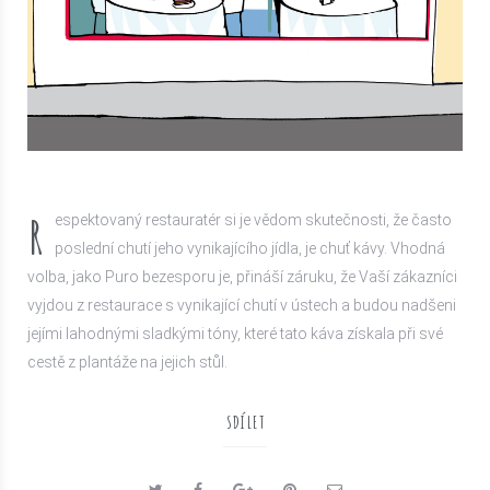
R
espektovaný restauratér si je vědom skutečnosti, že často
poslední chutí jeho vynikajícího jídla, je chuť kávy. Vhodná
volba, jako Puro bezesporu je, přináší záruku, že Vaší zákazníci
vyjdou z restaurace s vynikající chutí v ústech a budou nadšeni
jejími lahodnými sladkými tóny, které tato káva získala při své
cestě z plantáže na jejich stůl.
SDÍLET