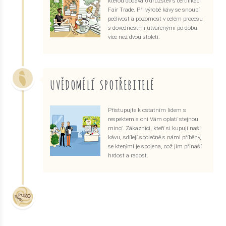
kterou dodává 6 družstev s certifikací
Fair Trade. Při výrobě kávy se snoubí
pečlivost a pozornost v celém procesu
s dovednostmi utvářenými po dobu
více než dvou století.
UVĚDOMĚLÍ SPOTŘEBITELÉ
Přistupujte k ostatním lidem s
respektem a oni Vám oplatí stejnou
mincí. Zákazníci, kteří si kupují naši
kávu, sdílejí společně s námi příběhy,
se kterými je spojena, což jim přináší
hrdost a radost.