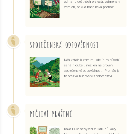
ochranu deštných pralesů, zejména v
zemích, odkud naše káva pochází.
SPOLEČENSKÁ-ODPOVĚDNOST
Náš vztah k zemím, kde Puro působí,
sahá hlouběji, než jen na úroveň
společenské odpovědnosti. Pro nás je
to otázka budování společenství.
PEČLIVÉ PRAŽENÍ
Káva Puro se vyrábí z 3 druhů kávy,