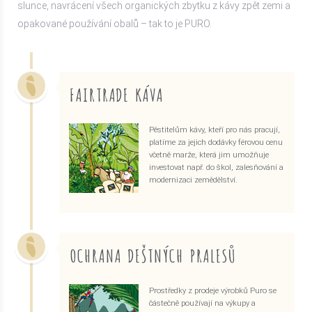
slunce, navrácení všech organických zbytku z kávy zpět zemi a
opakované používání obalů – tak to je PURO.
FAIRTRADE KÁVA
Pěstitelům kávy, kteří pro nás pracují,
platíme za jejich dodávky férovou cenu
včetně marže, která jim umožňuje
investovat např. do škol, zalesňování a
modernizaci zemědělství.
OCHRANA DEŠTNÝCH PRALESŮ
Prostředky z prodeje výrobků Puro se
částečně používají na výkupy a