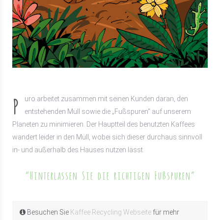
P
uro arbeitet zusammen mit seinen Kunden daran, den
entstehenden Müll sowie die „Fußspuren“ auf unserem
Planeten zu minimieren. Der Hauptteil des benutzten Kaffees
wandert leider in den Müll, wobei sich dieser durchaus sinnvoll
in- und außerhalb des Hauses nutzen lässt.
“Hinterlassen Sie die richtigen Fußspuren”
Besuchen Sie
Kaffee Recycling Webseite
für mehr