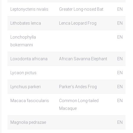
Leptonycteris nivalis
Greater Long-nosed Bat
EN
Lithobates lenca
Lenca Leopard Frog
EN
Lonchophylla
EN
bokermanni
Loxodonta africana
African Savanna Elephant
EN
Lycaon pictus
EN
Lynchius parkeri
Parker’s Andes Frog
EN
Macaca fascicularis
Common Long-tailed
EN
Macaque
Magnolia pedrazae
EN