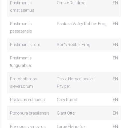
Pristimantis
Ornate Rainfrog
EN
ornatissimus
Pristimantis
Pastaza Valley Robber Frog
EN
pastazensis
Pristimantis roni
Ron's Robber Frog
EN
Pristimantis
EN
tungurahua
Protobothrops
Three Horned-scaled
EN
sieversorum
Pitviper
Psittacus erithacus
Grey Parrot
EN
Pteronura brasiliensis
Giant Otter
EN
Pteropus vampyrus
Large Flying-fox
EN