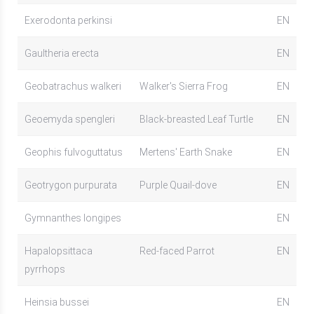
Exerodonta perkinsi
EN
Gaultheria erecta
EN
Geobatrachus walkeri
Walker's Sierra Frog
EN
Geoemyda spengleri
Black-breasted Leaf Turtle
EN
Geophis fulvoguttatus
Mertens' Earth Snake
EN
Geotrygon purpurata
Purple Quail-dove
EN
Gymnanthes longipes
EN
Hapalopsittaca
Red-faced Parrot
EN
pyrrhops
Heinsia bussei
EN