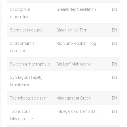
Sporophila
Great-billed Seed-finch
EN
maximiliani
Sterna acuticauda
Black-bellied Tern
EN
Strabomantis
Rio Suno Robber Frog
EN
cornutus
Swietenia macrophylla
Big Leaf Mahogany
EN
Sylvilagus (Tapeti)
EN
brasiliensis
Tachybaptus pelzelnii
Madagascar Grebe
EN
Taphozous
Hildegarde's Tomb Bat
EN
hildegardeae