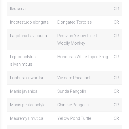
Ilex servinii
CR
Indotestudo elongata
Elongated Tortoise
CR
Lagothrix flavicauda
Peruvian Yellow-tailed
CR
Woolly Monkey
Leptodactylus
Honduras White-lipped Frog
CR
silvanimbus
Lophura edwardsi
Vietnam Pheasant
CR
Manis javanica
Sunda Pangolin
CR
Manis pentadactyla
Chinese Pangolin
CR
Mauremys mutica
Yellow Pond Turtle
CR