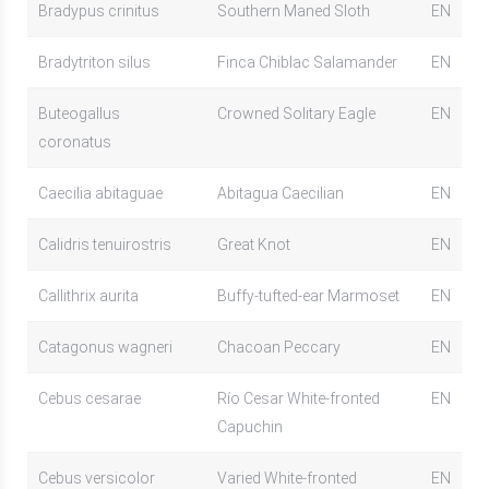
Bradypus crinitus
Southern Maned Sloth
EN
Bradytriton silus
Finca Chiblac Salamander
EN
Buteogallus
Crowned Solitary Eagle
EN
coronatus
Caecilia abitaguae
Abitagua Caecilian
EN
Calidris tenuirostris
Great Knot
EN
Callithrix aurita
Buffy-tufted-ear Marmoset
EN
Catagonus wagneri
Chacoan Peccary
EN
Cebus cesarae
Río Cesar White-fronted
EN
Capuchin
Cebus versicolor
Varied White-fronted
EN