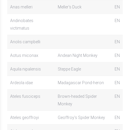
Anas melleri
Meller's Duck
EN
Andinobates
EN
victimatus
Anolis campbelli
EN
Aotus miconax
Andean Night Monkey
EN
Aquila nipalensis
Steppe Eagle
EN
Ardeola idae
Madagascar Pond-heron
EN
Ateles fusciceps
Brown-headed Spider
EN
Monkey
Ateles geoffroyi
Geoffroy’s Spider Monkey
EN