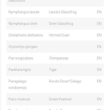
balionotus
Nymphargus laurae
Laura’s Glassfrog
EN
Nymphargus siren
Siren Glassfrog
EN
Oreophasis derbianus
Horned Guan
EN
Oryzomys gorgasi
EN
Pan troglodytes
Chimpanzee
EN
Panthera tigris
Tiger
EN
Paragalago
Rondo Dwarf Galago
EN
rondoensis
Pavo muticus
Green Peafowl
EN