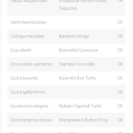
Cebus aequatorialis
Ecuadorian White-fronted
CR
Capuchin
Centrolene buckleyi
CR
Cotinga maculata
Banded Cotinga
CR
Crax alberti
Blue-billed Curassow
CR
Crocodylus siamensis
Siamese Crocodile
CR
Cuora bourreti
Bourret’s Box Turtle
CR
Cuora galbinifrons
CR
Cyclanorbis elegans
Nubian Flapshell Turtle
CR
Cycloramphus ohausi
Wandolleck's Button Frog
CR