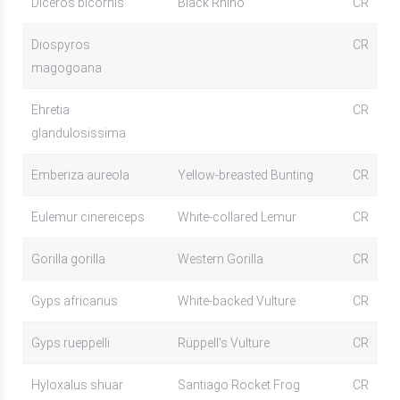
Diceros bicornis
Black Rhino
CR
Diospyros
CR
magogoana
Ehretia
CR
glandulosissima
Emberiza aureola
Yellow-breasted Bunting
CR
Eulemur cinereiceps
White-collared Lemur
CR
Gorilla gorilla
Western Gorilla
CR
Gyps africanus
White-backed Vulture
CR
Gyps rueppelli
Rüppell's Vulture
CR
Hyloxalus shuar
Santiago Rocket Frog
CR