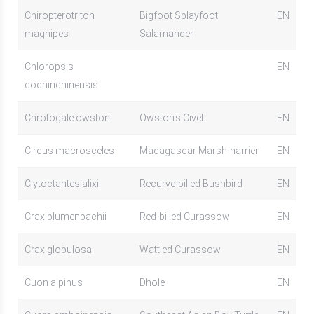
Chiropterotriton
Bigfoot Splayfoot
EN
magnipes
Salamander
Chloropsis
EN
cochinchinensis
Chrotogale owstoni
Owston's Civet
EN
Circus macrosceles
Madagascar Marsh-harrier
EN
Clytoctantes alixii
Recurve-billed Bushbird
EN
Crax blumenbachii
Red-billed Curassow
EN
Crax globulosa
Wattled Curassow
EN
Cuon alpinus
Dhole
EN