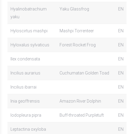
Hyalinobatrachium
Yaku Glassfrog
EN
yaku
Hyloscirtus mashpi
Mashpi Torrenteer
EN
Hyloxalus sylvaticus
Forest Rocket Frog
EN
Ilex condensata
EN
Incilius aurarius
Cuchumatan Golden Toad
EN
Incilius ibarrai
EN
Inia geoffrensis
Amazon River Dolphin
EN
Iodopleura pipra
Buff-throated Purpletuft
EN
Leptactina oxyloba
EN