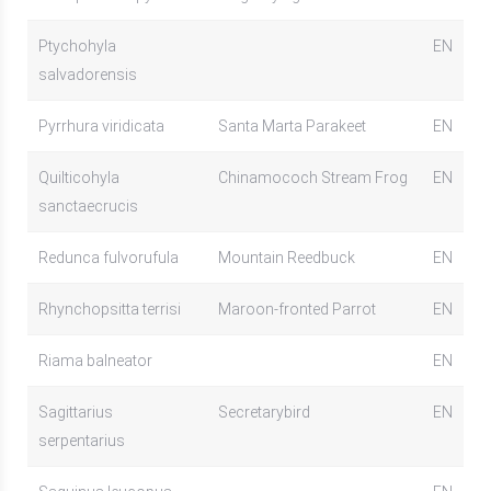
Ptychohyla
EN
salvadorensis
Pyrrhura viridicata
Santa Marta Parakeet
EN
Quilticohyla
Chinamococh Stream Frog
EN
sanctaecrucis
Redunca fulvorufula
Mountain Reedbuck
EN
Rhynchopsitta terrisi
Maroon-fronted Parrot
EN
Riama balneator
EN
Sagittarius
Secretarybird
EN
serpentarius