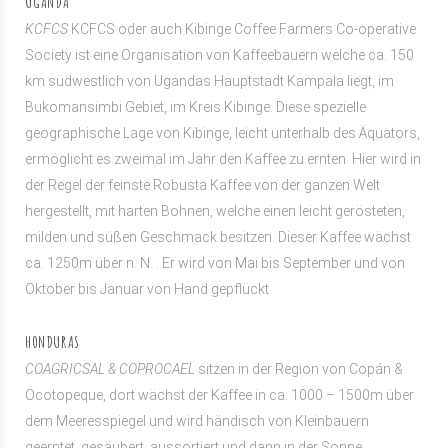
UGANDA
KCFCS
KCFCS oder auch Kibinge Coffee Farmers Co-operative
Society ist eine Organisation von Kaffeebauern welche ca. 150
km südwestlich von Ugandas Hauptstadt Kampala liegt, im
Bukomansimbi Gebiet, im Kreis Kibinge. Diese spezielle
geographische Lage von Kibinge, leicht unterhalb des Äquators,
ermöglicht es zweimal im Jahr den Kaffee zu ernten. Hier wird in
der Regel der feinste Robusta Kaffee von der ganzen Welt
hergestellt, mit harten Bohnen, welche einen leicht gerösteten,
milden und süßen Geschmack besitzen. Dieser Kaffee wächst
ca. 1250m über n. N. . Er wird von Mai bis September und von
Oktober bis Januar von Hand gepflückt
HONDURAS
COAGRICSAL & COPROCAEL
sitzen in der Region von Copán &
Ocotopeque, dort wächst der Kaffee in ca. 1000 – 1500m über
dem Meeresspiegel und wird händisch von Kleinbauern
geerntet, gesäubert, aussortiert und dann in der Sonne