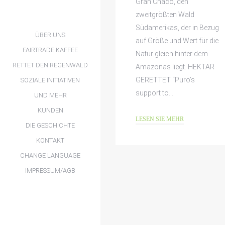
Gran Chaco, den
zweitgrößten Wald
Südamerikas, der in Bezug
ÜBER UNS
auf Größe und Wert für die
FAIRTRADE KAFFEE
Natur gleich hinter dem
RETTET DEN REGENWALD
Amazonas liegt. HEKTAR
GERETTET “Puro’s
SOZIALE INITIATIVEN
support to…
UND MEHR
KUNDEN
LESEN SIE MEHR
DIE GESCHICHTE
KONTAKT
CHANGE LANGUAGE
IMPRESSUM/AGB