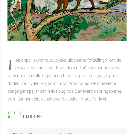
H
øjt oppe i skyerne udveksler uldaberne fortællinger om de
rejser, deres haler har bragt dem ud på, mens tangarerne
farver himlen i alle regnbuens farver og kaster skygger på
floden, der flyder langsomt mod Amazonas. De sneklædte
bjerge genspejler den hvide bug hos San Martin-springaberne,
som danner tætte venskaber og vælger mage for livet.
8.713
HEKTAR REDDET