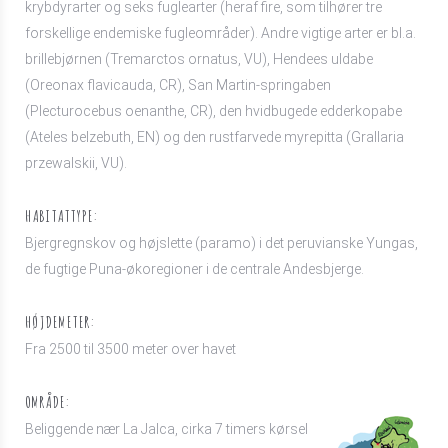
krybdyrarter og seks fuglearter (heraf fire, som tilhører tre
forskellige endemiske fugleområder). Andre vigtige arter er bl.a.
brillebjørnen (Tremarctos ornatus, VU), Hendees uldabe
(Oreonax flavicauda, CR), San Martin-springaben
(Plecturocebus oenanthe, CR), den hvidbugede edderkopabe
(Ateles belzebuth, EN) og den rustfarvede myrepitta (Grallaria
przewalskii, VU).
HABITATTYPE:
Bjergregnskov og højslette (paramo) i det peruvianske Yungas,
de fugtige Puna-økoregioner i de centrale Andesbjerge.
HØJDEMETER:
Fra 2500 til 3500 meter over havet
OMRÅDE:
Beliggende nær La Jalca, cirka 7 timers kørsel