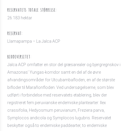
RESERVATETS TOTALE STØRRELSE:
26.183 hektar
RESERVAT:
Llamapampa – La Jalca ACP
BIODIVERSITET:
Jalca ACP omfatter en stor del græsarealer og bjergregnskov i
Amazonas’ Yungas-korridor samt en del af de øvre
afvandingsområder for Utcubambafloden, en af de største
bifloder til Marañonfloden. Ved undersøgelserne, som blev
udført i forbindelse med reservatets etablering, blev der
registreret fem peruvianske endemiske plantearter: Ilex
crassifolia, Hedyosmum peruvianum, Freziera parva,
Symplocos andicola og Symplocos lugubris. Reservatet
beskytter også to endemiske paddearter, to endemiske