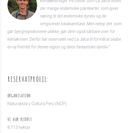
klimaændringer. På steder som La Jalca findes
der mange endemiske plantearter, som giver
næring til det endemiske dyreliv og de
omgivende lokalsamfund. Men netop det, som
gør bjergregnskovene unikke, gør dem også sårbare over for
klimakrisen. Derfor har reservatet ved La Jalca til formål at skabe
en ny fremtid for denne region og dens fantastiske dyreliv.”
RESERVATPROFIL:
ORGANISATION:
Naturaleza y Cultura Perú (NCP)
VI HAR REDDET:
8.713 hektar