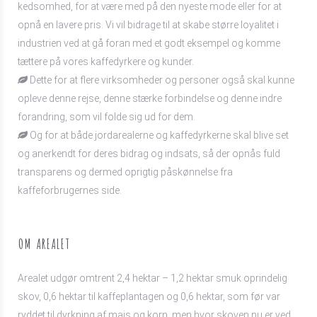
kedsomhed, for at være med på den nyeste mode eller for at
opnå en lavere pris. Vi vil bidrage til at skabe større loyalitet i
industrien ved at gå foran med et godt eksempel og komme
tættere på vores kaffedyrkere og kunder.
Dette for at flere virksomheder og personer også skal kunne
opleve denne rejse, denne stærke forbindelse og denne indre
forandring, som vil folde sig ud for dem.
Og for at både jordarealerne og kaffedyrkerne skal blive set
og anerkendt for deres bidrag og indsats, så der opnås fuld
transparens og dermed oprigtig påskønnelse fra
kaffeforbrugernes side.
OM AREALET
Arealet udgør omtrent 2,4 hektar – 1,2 hektar smuk oprindelig
skov, 0,6 hektar til kaffeplantagen og 0,6 hektar, som før var
ryddet til dyrkning af majs og korn, men hvor skoven nu er ved