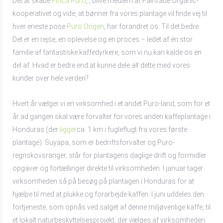
Det at skabe
Finca Puro
, , blive medlem af Fairtrade Organic-
kooperativet og vide, at bønner fra vores plantage vil finde vej til
hver eneste pose
Puro Origen
, har forandret os. Til det bedre.
Det er en rejse, en oplevelse og en proces – ledet af én stor
familie af fantastiske kaffedyrkere, som vi nu kan kalde os en
del af. Hvad er bedre end at kunne dele alt dette med vores
kunder over hele verden?
Hvert år vælger vi en virksomhed i et andet Puro-land, som for et
år ad gangen skal være forvalter for vores anden kaffeplantage i
Honduras (der
ligger
ca. 1 km i fugleflugt fra vores første
plantage). Suyapa, som er bedriftsforvalter og Puro-
regnskovsranger, står for plantagens daglige drift og formidler
opgaver og fortællinger direkte til virksomheden. I januar tager
virksomheden så på besøg på plantagen i Honduras for at
hjælpe til med at plukke og forarbejde kaffen. I juni uddeles den
fortjeneste, som opnås ved salget af denne miljøvenlige kaffe, til
et lokalt naturbeskyttelsesprojekt, der vælges af virksomheden.