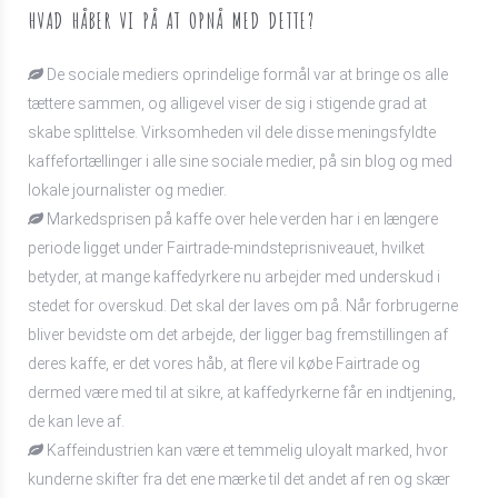
HVAD HÅBER VI PÅ AT OPNÅ MED DETTE?
De sociale mediers oprindelige formål var at bringe os alle
tættere sammen, og alligevel viser de sig i stigende grad at
skabe splittelse. Virksomheden vil dele disse meningsfyldte
kaffefortællinger i alle sine sociale medier, på sin blog og med
lokale journalister og medier.
Markedsprisen på kaffe over hele verden har i en længere
periode ligget under Fairtrade-mindsteprisniveauet, hvilket
betyder, at mange kaffedyrkere nu arbejder med underskud i
stedet for overskud. Det skal der laves om på. Når forbrugerne
bliver bevidste om det arbejde, der ligger bag fremstillingen af
deres kaffe, er det vores håb, at flere vil købe Fairtrade og
dermed være med til at sikre, at kaffedyrkerne får en indtjening,
de kan leve af.
Kaffeindustrien kan være et temmelig uloyalt marked, hvor
kunderne skifter fra det ene mærke til det andet af ren og skær