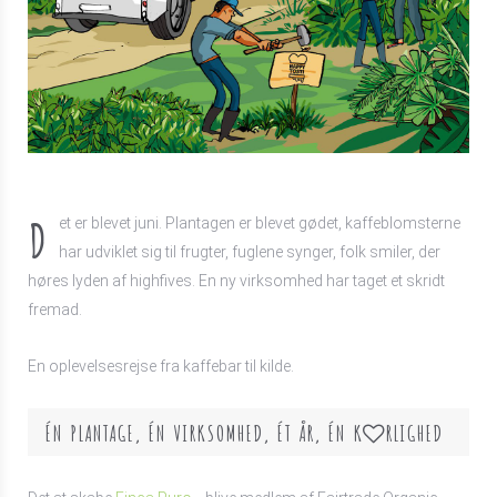
D
et er blevet juni. Plantagen er blevet gødet, kaffeblomsterne
har udviklet sig til frugter, fuglene synger, folk smiler, der
høres lyden af highfives. En ny virksomhed har taget et skridt
fremad.
En oplevelsesrejse fra kaffebar til kilde.
ÉN PLANTAGE, ÉN VIRKSOMHED, ÉT ÅR, ÉN K
RLIGHED