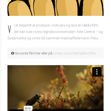
V
i er begyndt at producer, instruere og lave en række film,
der kan vise vores regnskovsreservater i hele Central – og
Sydamerika og vores tid sammen med kaffefarmere i Peru.
Se vores film her eller på
vimeo.com/fairtradecoffee