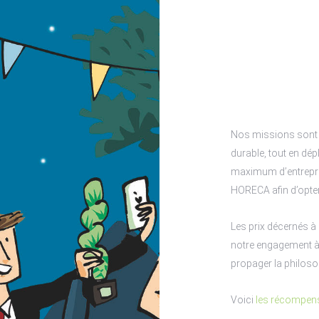
Nos missions sont s
durable, tout en dé
maximum d’entrepri
HORECA afin d’opter
Les prix décernés à
notre engagement à
propager la philosop
Voici
les récompen