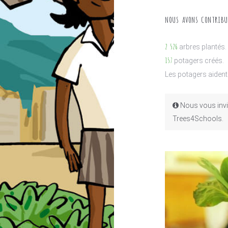
NOUS AVONS CONTRIBU
2 526
arbres plantés.
157
potagers créés.
Les potagers aident
Nous vous invit
Trees4Schools.