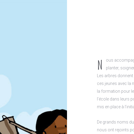
N
ous accompagno
planter, soigner
Les arbres donnent d
ces jeunes avec la na
la formation pour le
l’école dans leurs po
mis en place à l’init
De grands noms du se
nous ont rejoints p