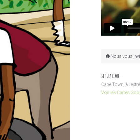
Nous vous invit
SITUATION :
Cape Town, à l’extré
Voir les Cartes Goo