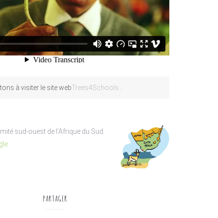
ons à visiter le site web
Trees4Schools
.
mité sud-ouest de l’Afrique du Sud.
gle
PARTAGER