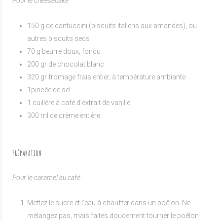
Pour le cheesecake
150 g de cantuccini (biscuits italiens aux amandes), ou
autres biscuits secs
70 g beurre doux, fondu
200 gr de chocolat blanc
320 gr fromage frais entier, à température ambiante
1pincée de sel
1 cuillère à café d’extrait de vanille
300 ml de crème entière
PRÉPARATION
Pour le caramel au café
Mettez le sucre et l’eau à chauffer dans un poêlon. Ne
mélangez pas, mais faites doucement tourner le poêlon