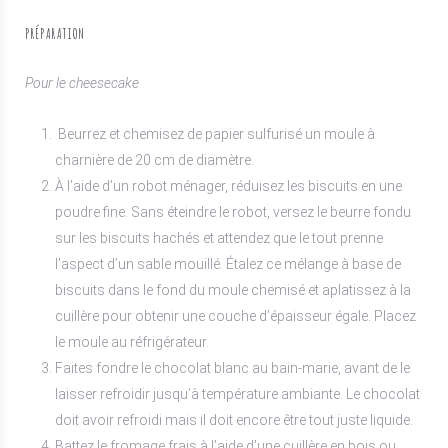
PRÉPARATION
Pour le cheesecake
Beurrez et chemisez de papier sulfurisé un moule à
charnière de 20 cm de diamètre.
À l’aide d’un robot ménager, réduisez les biscuits en une
poudre fine. Sans éteindre le robot, versez le beurre fondu
sur les biscuits hachés et attendez que le tout prenne
l’aspect d’un sable mouillé. Étalez ce mélange à base de
biscuits dans le fond du moule chemisé et aplatissez à la
cuillère pour obtenir une couche d’épaisseur égale. Placez
le moule au réfrigérateur.
Faites fondre le chocolat blanc au bain-marie, avant de le
laisser refroidir jusqu’à température ambiante. Le chocolat
doit avoir refroidi mais il doit encore être tout juste liquide.
Battez le fromage frais à l’aide d’une cuillère en bois ou