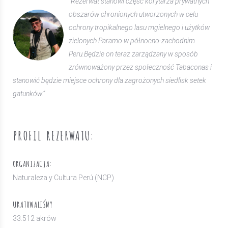
“Rezerwat stanowi część korytarza prywatnych
obszarów chronionych utworzonych w celu
ochrony tropikalnego lasu mgielnego i użytków
zielonych Paramo w północno-zachodnim
Peru.Będzie on teraz zarządzany w sposób
zrównoważony przez społeczność Tabaconas i
stanowić będzie miejsce ochrony dla zagrożonych siedlisk setek
gatunków.”
PROFIL REZERWATU:
ORGANIZACJA:
Naturaleza y Cultura Perú (NCP)
URATOWALIŚMY
33.512 akrów