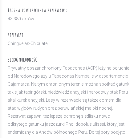
ŁĄCZNA POWIERZCHNIA REZERWATU:
43.380 akrów
REZERWAT:
Chinguelas-Chicuate
BIORÓŻNORODNOŚĆ:
Prywatny obszar chroniony Tabaconas (ACP) leży na południe
od Narodowego azylu Tabaconas Namballe w departamencie
Cajamarca. Na tym chronionym terenie można spotkać gatunki
takie jak tapir górski, niedźwiedź andyjski i narodowy ptak Peru
skalikurek andyjski. Lasy w rezerwacie są także domem dla
stad wyjców rudych oraz peruwiańskiej małpki nocnej.
Rezerwat zapewni też lepszą ochronę siedlisku nowo
odkrytego gatunku jaszczurki Pholidobolus ulisesi, który jest
endemiczny dla Andów północnego Peru. Do tej pory podjęto