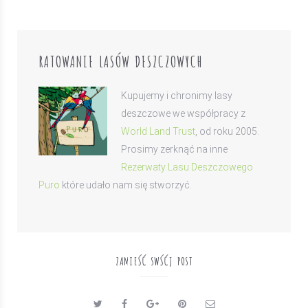
RATOWANIE LASÓW DESZCZOWYCH
Kupujemy i chronimy lasy
deszczowe we współpracy z
World Land Trust
, od roku 2005.
Prosimy zerknąć na inne
Rezerwaty Lasu Deszczowego
Puro
które udało nam się stworzyć.
ZAMIEŚĆ SWŚĆJ POST