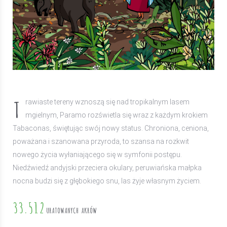
T
rawiaste tereny wznoszą się nad tropikalnym lasem
mgielnym, Paramo rozświetla się wraz z każdym krokiem
Tabaconas, świętując swój nowy status. Chroniona, ceniona,
poważana i szanowana przyroda, to szansa na rozkwit
nowego życia wyłaniającego się w symfonii postępu.
Niedźwiedź andyjski przeciera okulary, peruwiańska małpka
nocna budzi się z głębokiego snu, las żyje własnym życiem.
33.512
URATOWANYCH AKRÓW