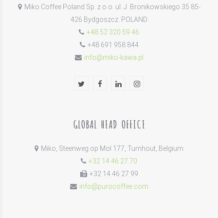
Miko Coffee Poland Sp. z o.o. ul. J. Bronikowskiego 35 85-
426 Bydgoszcz. POLAND
+48 52 320 59 46
+48 691 958 844
info@miko-kawa.pl
GLOBAL HEAD OFFICE
Miko, Steenweg op Mol 177, Turnhout, Belgium
+32 14 46 27 70
+32 14 46 27 99
info@purocoffee.com