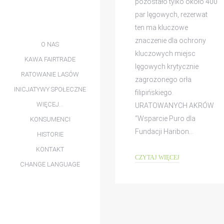
pozostało tylko około 400
par lęgowych, rezerwat
ten ma kluczowe
znaczenie dla ochrony
O NAS
kluczowych miejsc
KAWA FAIRTRADE
lęgowych krytycznie
RATOWANIE LASÓW
zagrożonego orła
INICJATYWY SPOŁECZNE
DESZCZOWYCH
filipińskiego.
WIĘCEJ…
URATOWANYCH AKRÓW
“Wsparcie Puro dla
KONSUMENCI
Fundacji Haribon…
HISTORIE
KONTAKT
CZYTAJ WIĘCEJ
CHANGE LANGUAGE