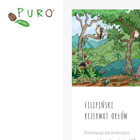
FILIPIŃSKI
REZERWAT ORŁÓW
Ponieważ na wolności