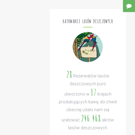
RATOWANIE LASÓW DESZCZOWYCH
28
Rezerwatów lasów
deszczowych puro
17
utworzono w
krajach
produkujących kawę. do chwili
obecnej udało nam się
246.468
uratować
akrów
lasów deszczowych