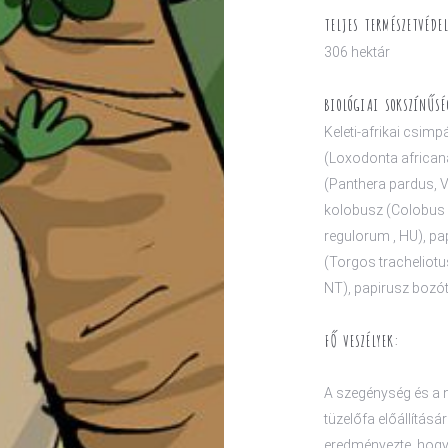
TELJES TERMÉSZETVÉDE
306 hektár
BIOLÓGIAI SOKSZÍNŰSÉ
Keleti-afrikai csimp
(Loxodonta africana
(Panthera pardus, V
kolobusz (Colobus 
regulorum , HU), pa
(Torgos tracheliotu
NT), papirusz bozót
FŐ VESZÉLYEK:
A szegénység és a 
tüzelőfa előállításá
eredményezte, hogy