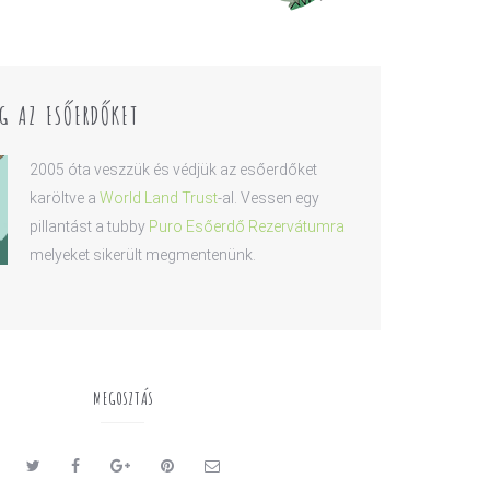
G AZ ESŐERDŐKET
2005 óta veszzük és védjük az esőerdőket
karöltve a
World Land Trust
-al. Vessen egy
pillantást a tubby
Puro Esőerdő Rezervátumra
melyeket sikerült megmentenünk.
MEGOSZTÁS