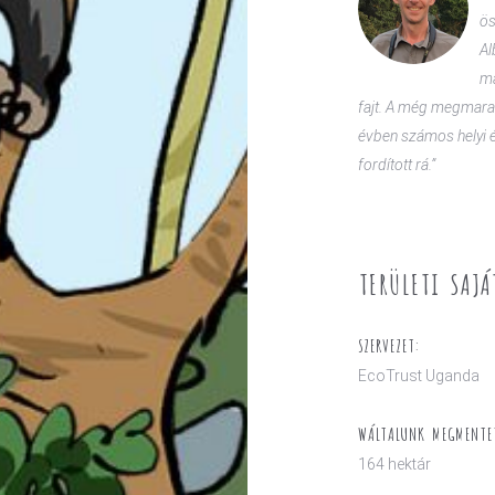
ös
Al
ma
fajt. A még megmarad
évben számos helyi é
fordított rá.”
TERÜLETI SAJÁ
SZERVEZET:
EcoTrust Uganda
WÁLTALUNK MEGMENTET
164 hektár