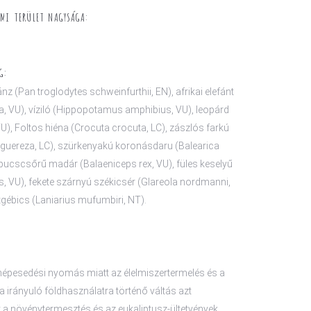
LMI TERÜLET NAGYSÁGA:
G:
ánz (Pan troglodytes schweinfurthii, EN), afrikai elefánt
, VU), víziló (Hippopotamus amphibius, VU), leopárd
U), Foltos hiéna (Crocuta crocuta, LC), zászlós farkú
guereza, LC), szürkenyakú koronásdaru (Balearica
pucscsőrű madár (Balaeniceps rex, VU), füles keselyű
s, VU), fekete szárnyú székicsér (Glareola nordmanni,
gébics (Laniarius mufumbiri, NT).
népesedési nyomás miatt az élelmiszertermelés és a
ra irányuló földhasználatra történő váltás azt
 a növénytermesztés és az eukaliptusz-ültetvények