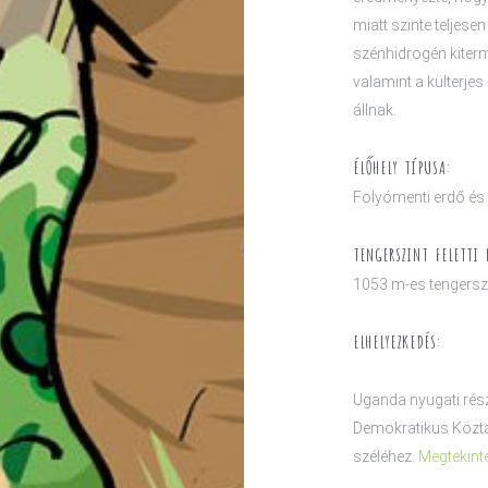
miatt szinte teljese
szénhidrogén kiterm
valamint a külterje
állnak.
ÉLŐHELY TÍPUSA:
Folyómenti erdő és
TENGERSZINT FELETTI
1053 m-es tengerszi
ELHELYEZKEDÉS:
Uganda nyugati rész
Demokratikus Közt
széléhez.
Megtekint