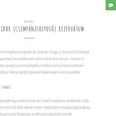
UGANDA
IDOR (CSIMPÁNZFOLYOSÓ) REZERVÁTUM
onságban lengnek át, tudván, hogy a folyosó biológiai
gazdag hasadékrezervátumokat köt össze. U-tzeu-U-
ntete a papirusz bozótgébics bíborvörös hasára téved
 foltos hiéna pedig teljesen beleolvad a környezetbe.
 TERÜLET
 projekt egy ambiciózus terv első szakasza, amelynek célja
bb mint 50.000 hektár erdő megőrzése Nyugat-Ugandában
Bugoma és Budongo erdőrezervátumok közötti