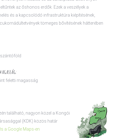
n eltűntek az őshonos erdők. Ezek a veszélyek a
elés és a kapcsolódó infrastruktúra kiépítésének,
s cukornádültetvények tömeges bővítésének hátterében
 szántóföld
 MAGASSÁG:
nt feletti magasság
én található, nagyon közel a Kongói
ársasággal (KDK) közös határ
és a Google Maps-en