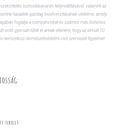
szeköttetés biztosításával és helyreállításával, valamint az
bertine hasadék gazdag biodiverzitásának védelme, amely
gában foglalja a csimpánzokat és számos más őshonos
t erdő gyorsan tűnik el annak ellenére, hogy az elmúlt 10
s nemzetközi természetvédelmi civil szervezet figyelmet
TOSSÁG:
T TERÜLET: