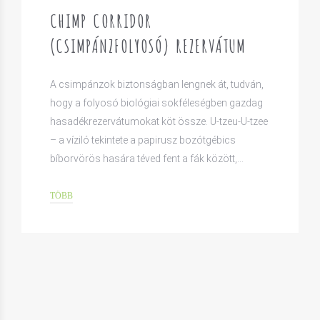
CHIMP CORRIDOR
(CSIMPÁNZFOLYOSÓ) REZERVÁTUM
A csimpánzok biztonságban lengnek át, tudván,
hogy a folyosó biológiai sokféleségben gazdag
hasadékrezervátumokat köt össze. U-tzeu-U-tzee
– a víziló tekintete a papirusz bozótgébics
bíborvörös hasára téved fent a fák között,…
TÖBB