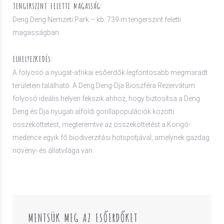
TENGERSZINT FELETTI MAGASSÁG:
Deng Deng Nemzeti Park – kb. 739 m tengerszint feletti
magasságban
ELHELYEZKEDÉS:
A folyosó a nyugat-afrikai esőerdők legfontosabb megmaradt
területein található. A Deng Deng-Dja Bioszféra Rezervátum
folyosó ideális helyen fekszik ahhoz, hogy biztosítsa a Deng
Deng és Dja nyugati alföldi gorillapopulációk közötti
összeköttetést, megteremtve az összeköttetést a Kongó-
medence egyik fő biodiverzitási hotspotjával, amelynek gazdag
növény- és állatvilága van.
MENTSÜK MEG AZ ESŐERDŐKET