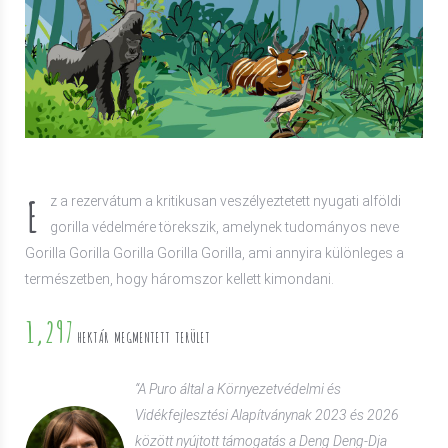
E
z a rezervátum a kritikusan veszélyeztetett nyugati alföldi
gorilla védelmére törekszik, amelynek tudományos neve
Gorilla Gorilla Gorilla Gorilla Gorilla, ami annyira különleges a
természetben, hogy háromszor kellett kimondani.
1,297
HEKTÁR MEGMENTETT TERÜLET
“A Puro által a Környezetvédelmi és
Vidékfejlesztési Alapítványnak 2023 és 2026
között nyújtott támogatás a Deng Deng-Dja