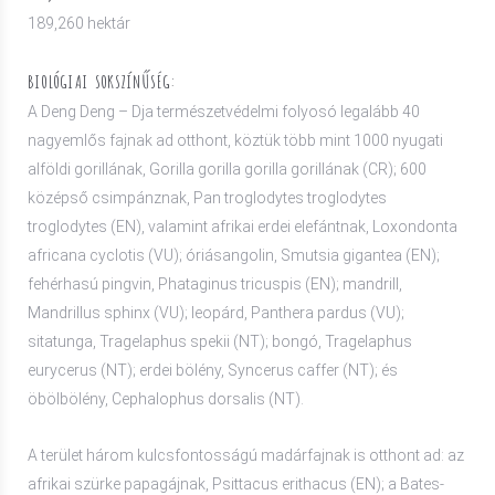
189,260 hektár
BIOLÓGIAI SOKSZÍNŰSÉG:
A Deng Deng – Dja természetvédelmi folyosó legalább 40
nagyemlős fajnak ad otthont, köztük több mint 1000 nyugati
alföldi gorillának, Gorilla gorilla gorilla gorillának (CR); 600
középső csimpánznak, Pan troglodytes troglodytes
troglodytes (EN), valamint afrikai erdei elefántnak, Loxondonta
africana cyclotis (VU); óriásangolin, Smutsia gigantea (EN);
fehérhasú pingvin, Phataginus tricuspis (EN); mandrill,
Mandrillus sphinx (VU); leopárd, Panthera pardus (VU);
sitatunga, Tragelaphus spekii (NT); bongó, Tragelaphus
eurycerus (NT); erdei bölény, Syncerus caffer (NT); és
öbölbölény, Cephalophus dorsalis (NT).
A terület három kulcsfontosságú madárfajnak is otthont ad: az
afrikai szürke papagájnak, Psittacus erithacus (EN); a Bates-