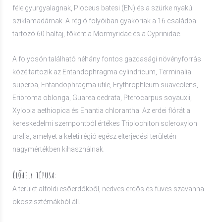
féle gyurgyalagnak, Ploceus batesi (EN) és a szürke nyakú
sziklamadárnak. A régió folyóiban gyakoriak a 16 családba
tartozó 60 halfaj, főként a Mormyridae és a Cyprinidae.
A folyosón található néhány fontos gazdasági növényforrás
közé tartozik az Entandophragma cylindricum, Terminalia
superba, Entandophragma utile, Erythrophleum suaveolens,
Eribroma oblonga, Guarea cedrata, Pterocarpus soyauxii,
Xylopia aethiopica és Enantia chlorantha. Az erdei flórát a
kereskedelmi szempontból értékes Triplochiton scleroxylon
uralja, amelyet a keleti régió egész elterjedési területén
nagymértékben kihasználnak.
ÉLŐHELY TÍPUSA:
A terület alföldi esőerdőkből, nedves erdős és füves szavanna
ökoszisztémákból áll.