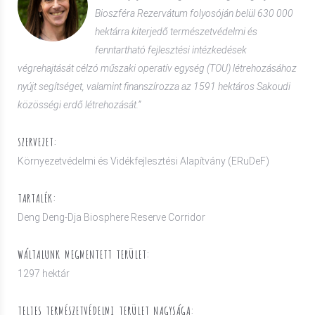
Bioszféra Rezervátum folyosóján belül 630 000
hektárra kiterjedő természetvédelmi és
fenntartható fejlesztési intézkedések
végrehajtását célzó műszaki operatív egység (TOU) létrehozásához
nyújt segítséget, valamint finanszírozza az 1591 hektáros Sakoudi
közösségi erdő létrehozását.”
SZERVEZET:
Környezetvédelmi és Vidékfejlesztési Alapítvány (ERuDeF)
TARTALÉK:
Deng Deng-Dja Biosphere Reserve Corridor
WÁLTALUNK MEGMENTETT TERÜLET:
1297 hektár
TELJES TERMÉSZETVÉDELMI TERÜLET NAGYSÁGA: