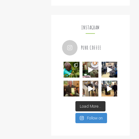
INSTAGRAM
PURO.COFFEE
Load More...
Follow on