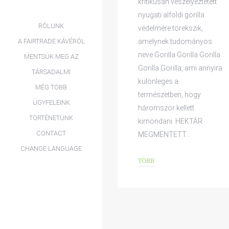
kritikusan veszélyeztetett
nyugati alföldi gorilla
RÓLUNK
védelmére törekszik,
A FAIRTRADE KÁVÉRÓL
amelynek tudományos
neve Gorilla Gorilla Gorilla
MENTSÜK MEG AZ
Gorilla Gorilla, ami annyira
ESŐERDŐKET
TÁRSADALMI
különleges a
KEZDEMÉNYEZÉSEK
MÉG TÖBB
természetben, hogy
ÜGYFELEINK
háromszor kellett
TÖRTÉNETÜNK
kimondani. HEKTÁR
CONTACT
MEGMENTETT…
CHANGE LANGUAGE
TÖBB