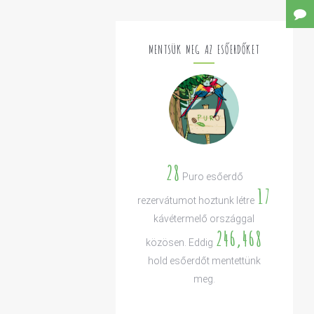
MENTSÜK MEG AZ ESŐERDŐKET
28
Puro esőerdő
17
rezervátumot hoztunk létre
kávétermelő országgal
246,468
közösen. Eddig
hold esőerdőt mentettünk
meg.