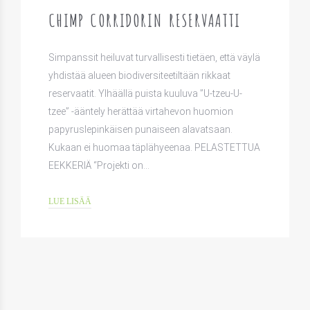
CHIMP CORRIDORIN RESERVAATTI
Simpanssit heiluvat turvallisesti tietäen, että väylä
yhdistää alueen biodiversiteetiltään rikkaat
reservaatit. Ylhäällä puista kuuluva ”U-tzeu-U-
tzee” -ääntely herättää virtahevon huomion
papyruslepinkäisen punaiseen alavatsaan.
Kukaan ei huomaa täplähyeenaa. PELASTETTUA
EEKKERIÄ “Projekti on…
LUE LISÄÄ