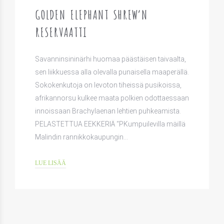
GOLDEN ELEPHANT SHREW’N
RESERVAATTI
Savanninsininärhi huomaa päästäisen taivaalta,
sen liikkuessa alla olevalla punaisella maaperällä.
Sokokenkutoja on levoton tiheissä pusikoissa,
afrikannorsu kulkee maata polkien odottaessaan
innoissaan Brachylaenan lehtien puhkeamista.
PELASTETTUA EEKKERIÄ “PKumpuilevilla mäillä
Malindin rannikkokaupungin…
LUE LISÄÄ