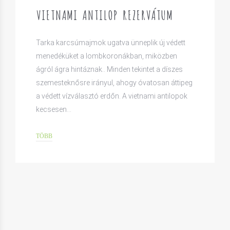
VIETNAMI ANTILOP REZERVÁTUM
Tarka karcsúmajmok ugatva ünneplik új védett
menedéküket a lombkoronákban, miközben
ágról ágra hintáznak.. Minden tekintet a díszes
szemesteknősre irányul, ahogy óvatosan áttipeg
a védett vízválasztó erdőn. A vietnami antilopok
kecsesen…
TÖBB