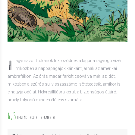
H
agymazöld tukánok tükröződnek a lagúna ragyogó vízén,
miközben a nappapagájok kánkánt járnak az amerikai
ámbrafákon. Az órás madár farkát csóválva méri az időt,
miközben a szúrós sül visszaszámol sötétedésik, amikor is
elhagyja odúját. Helyreállításra került a biztonságos átjáró,
amely folyosó minden élőlény számára.
6,5
HEKTÁR TERÜLET MEGMENTVE