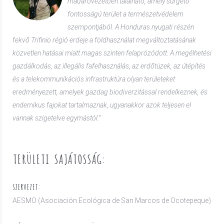
madárövezetben található, amely sürgető
fontosságú terület a természetvédelem
szempontjából. A Honduras nyugati részén
fekvő Trifinio régió erdeje a földhasználat megváltoztatásának
közvetlen hatásai miatt magas szinten felaprózódott. A megélhetési
gazdálkodás, az illegális fafelhasználás, az erdőtüzek, az útépítés
és a telekommunikációs infrastruktúra olyan területeket
eredményezett, amelyek gazdag biodiverzitással rendelkeznek, és
endemikus fajokat tartalmaznak, ugyanakkor azok teljesen el
vannak szigetelve egymástól.”
TERÜLETI SAJÁTOSSÁG:
SZERVEZET:
AESMO (Asociación Ecológica de San Marcos de Ocotepeque)