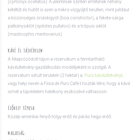
(cyrtonyx ocellatus). A jelentések szintén említenek néhány
kétéltűt és hüllőt is ezen a mikro-vízgyűjtő terülten, mint például
a közönséges óriáskígyót (boa constrictor), a fekete-sárga
patkánysiklót (spilotes pullatos) és a trópusi siklót
(masticophis mentovarius).
KÁVÉ ÉS TÁJVÉDELEM:
A felaprózódott tájon a rezervátum a fenntartható
kávéültetvény-gazdálkodás modelljeként is szolgál. A
rezervátum sérült területén (2 hektár) a
Puro kávéültetvényt,
vagy helyi nevén a
Finca de Puro Café
-t hozták létre, hogy a kávé
ismét a tájvédelem hatékony eszközévé válhasson.
ÉLŐHELY TÍPUSA:
Közép-amerikai fenyő-tölgy-erdő és párás hegyi erdő.
MAGASSÁG: