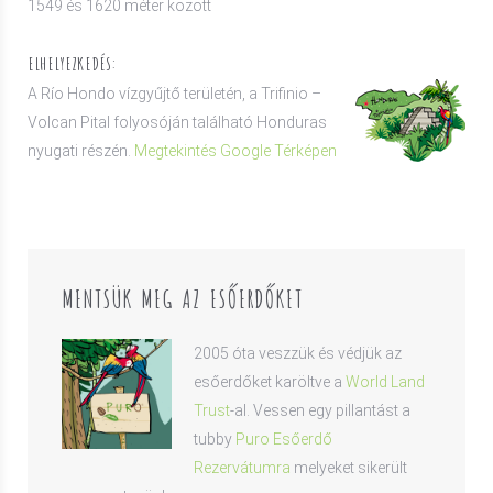
1549 és 1620 méter között
ELHELYEZKEDÉS:
A Río Hondo vízgyűjtő területén, a Trifinio –
Volcan Pital folyosóján található Honduras
nyugati részén.
Megtekintés Google Térképen
MENTSÜK MEG AZ ESŐERDŐKET
2005 óta veszzük és védjük az
esőerdőket karöltve a
World Land
Trust
-al. Vessen egy pillantást a
tubby
Puro Esőerdő
Rezervátumra
melyeket sikerült