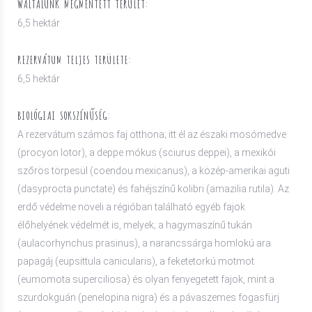
WÁLTALUNK MEGMENTETT TERÜLET:
6,5 hektár
REZERVÁTUM TELJES TERÜLETE:
6,5 hektár
BIOLÓGIAI SOKSZÍNŰSÉG:
A rezervátum számos faj otthona; itt él az északi mosómedve
(procyon lotor), a deppe mókus (sciurus deppei), a mexikói
szőrös törpesül (coendou mexicanus), a közép-amerikai aguti
(dasyprocta punctate) és fahéjszínű kolibri (amazilia rutila). Az
erdő védelme növeli a régióban található egyéb fajok
élőhelyének védelmét is, melyek; a hagymaszínű tukán
(aulacorhynchus prasinus), a narancssárga homlokú ara
papagáj (eupsittula canicularis), a feketetorkú motmot
(eumomota superciliosa) és olyan fenyegetett fajok, mint a
szurdokguán (penelopina nigra) és a pávaszemes fogasfürj