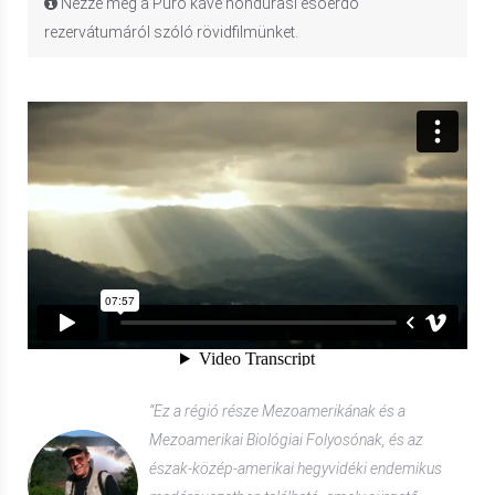
Nézze meg a Puro kávé hondurasi esőerdő
rezervátumáról szóló rövidfilmünket.
“Ez a régió része Mezoamerikának és a
Mezoamerikai Biológiai Folyosónak, és az
észak-közép-amerikai hegyvidéki endemikus