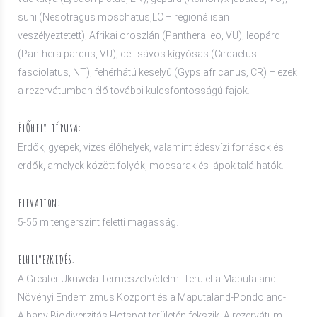
suni (Nesotragus moschatus,LC – regionálisan
veszélyeztetett); Afrikai oroszlán (Panthera leo, VU); leopárd
(Panthera pardus, VU); déli sávos kígyósas (Circaetus
fasciolatus, NT); fehérhátú keselyű (Gyps africanus, CR) – ezek
a rezervátumban élő további kulcsfontosságú fajok.
ÉLŐHELY TÍPUSA:
Erdők, gyepek, vizes élőhelyek, valamint édesvízi források és
erdők, amelyek között folyók, mocsarak és lápok találhatók.
ELEVATION:
5-55 m tengerszint feletti magasság.
ELHELYEZKEDÉS:
A Greater Ukuwela Természetvédelmi Terület a Maputaland
Növényi Endemizmus Központ és a Maputaland-Pondoland-
Albany Biodiverzitás Hotspot területén fekszik. A rezervátum