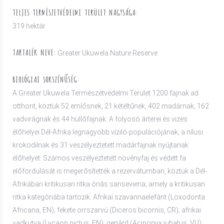
TELJES TERMÉSZETVÉDELMI TERÜLET NAGYSÁGA:
319 hektár
TARTALÉK NEVE:
Greater Ukuwela Nature Reserve
BIOLÓGIAI SOKSZÍNŰSÉG:
A Greater Ukuwela Természetvédelmi Terület 1200 fajnak ad
otthont, köztük 52 emlősnek, 21 kétéltűnek, 402 madárnak, 162
vadvirágnak és 44 hüllőfajnak. A folyosó árterei és vizes
élőhelyei Dél-Afrika legnagyobb víziló-populációjának, a nílusi
krokodilnak és 31 veszélyeztetett madárfajnak nyújtanak
élőhelyet. Számos veszélyeztetett növényfaj és védett fa
előfordulását is megerősítették a rezervátumban, köztük a Dél-
Afrikában kritikusan ritka óriás sansevieria, amely a kritikusan
ritka kategóriába tartozik. Afrikai szavannaelefánt (Loxodonta
Africana, EN); fekete orrszarvú (Diceros bicornis, CR); afrikai
vadkutya (Lycaon pictus, EN); gepárd (Acinonyx jubatus, VU);