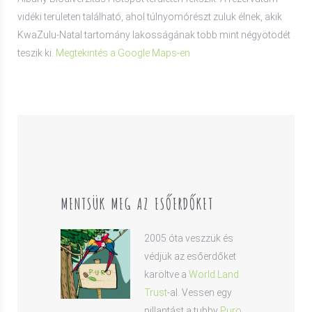
vidéki területen található, ahol túlnyomórészt zuluk élnek, akik
KwaZulu-Natal tartomány lakosságának több mint négyötödét
teszik ki.
Megtekintés a Google Maps-en
MENTSÜK MEG AZ ESŐERDŐKET
2005 óta veszzük és
védjük az esőerdőket
karöltve a
World Land
Trust
-al. Vessen egy
pillantást a tubby
Puro