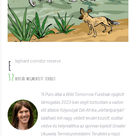
E
lephant corridor reserve
32
HEKTÁR MEGMENTETT TERÜLET
“A Puro által a Wild Tomorrow Fundnak nyújtott
támogatás 2023-ban segít biztosítani a vadon
élő állatok folyosóját Dél-Afrika „elefántpartján”
található két nagy, védett terület között, ezáltal
védve és helyreállítva az újonnan kijelölt Greater
Ukuwela Természetvédelmi Területet a régió