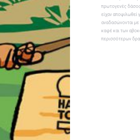
πρωτογενές δάσος, 
είχαν αποψιλωθεί γ
αναδασώνονται με 
καφέ και των αβοκά
περισσότερων δρα