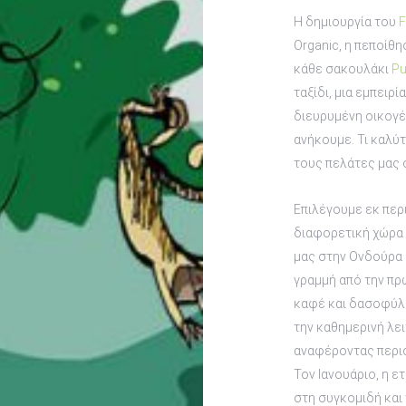
Η δημιουργία του
F
Organic, η πεποίθη
κάθε σακουλάκι
Pu
ταξίδι, μια εμπειρί
διευρυμένη οικογέ
ανήκουμε. Τι καλύτ
τους πελάτες μας 
Επιλέγουμε εκ περι
διαφορετική χώρα 
μας στην Ονδούρα 
γραμμή από την πρώ
καφέ και δασοφύλα
την καθημερινή λε
αναφέροντας περισ
Τον Ιανουάριο, η ε
στη συγκομιδή και 