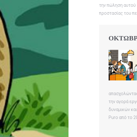
την πώληση αυτού 
προστασίας του πε
ΟΚΤΩΒΡΙ
απασχολώντας
την αγορά εργα
δυναμικών κα
Puro από το 2