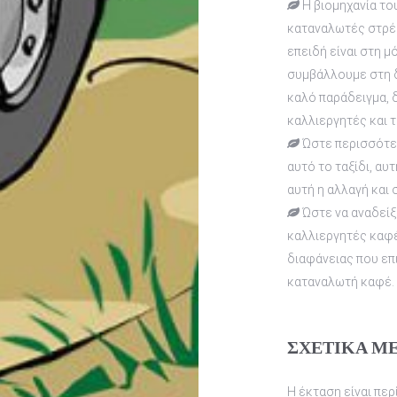
Η βιομηχανία του
καταναλωτές στρέφ
επειδή είναι στη μ
συμβάλλουμε στη δη
καλό παράδειγμα, 
καλλιεργητές και 
Ώστε περισσότερ
αυτό το ταξίδι, αυ
αυτή η αλλαγή και 
Ώστε να αναδείξ
καλλιεργητές καφέ
διαφάνειας που επ
καταναλωτή καφέ.
ΣΧΕΤΙΚΑ Μ
Η έκταση είναι περ