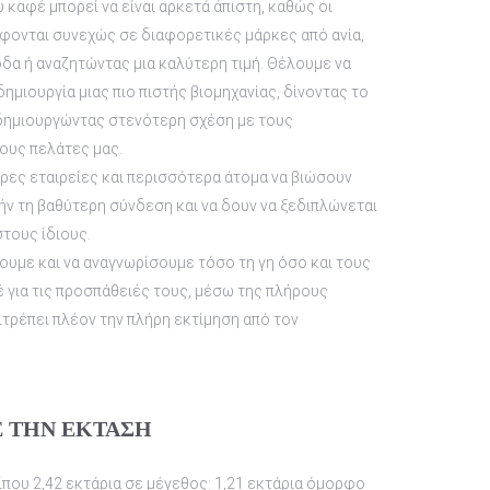
 καφέ μπορεί να είναι αρκετά άπιστη, καθώς οι
ονται συνεχώς σε διαφορετικές μάρκες από ανία,
όδα ή αναζητώντας μια καλύτερη τιμή. Θέλουμε να
μιουργία μιας πιο πιστής βιομηχανίας, δίνοντας το
δημιουργώντας στενότερη σχέση με τους
τους πελάτες μας.
ες εταιρείες και περισσότερα άτομα να βιώσουν
τήν τη βαθύτερη σύνδεση και να δουν να ξεδιπλώνεται
στους ίδιους.
ουμε και να αναγνωρίσουμε τόσο τη γη όσο και τους
 για τις προσπάθειές τους, μέσω της πλήρους
ιτρέπει πλέον την πλήρη εκτίμηση από τον
Ε ΤΗΝ ΕΚΤΑΣΗ
ίπου 2,42 εκτάρια σε μέγεθος: 1,21 εκτάρια όμορφο