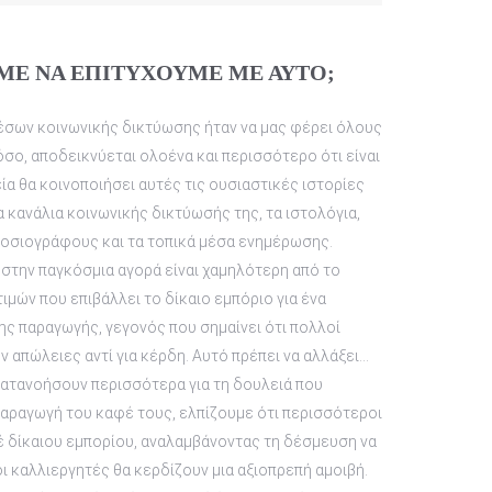
ΜΕ ΝΑ ΕΠΙΤΥΧΟΥΜΕ ΜΕ ΑΥΤΟ;
σων κοινωνικής δικτύωσης ήταν να μας φέρει όλους
όσο, αποδεικνύεται ολοένα και περισσότερο ότι είναι
εία θα κοινοποιήσει αυτές τις ουσιαστικές ιστορίες
 κανάλια κοινωνικής δικτύωσής της, τα ιστολόγια,
οσιογράφους και τα τοπικά μέσα ενημέρωσης.
 στην παγκόσμια αγορά είναι χαμηλότερη από το
ιμών που επιβάλλει το δίκαιο εμπόριο για ένα
ης παραγωγής, γεγονός που σημαίνει ότι πολλοί
 απώλειες αντί για κέρδη. Αυτό πρέπει να αλλάξει…
κατανοήσουν περισσότερα για τη δουλειά που
 παραγωγή του καφέ τους, ελπίζουμε ότι περισσότεροι
 δίκαιου εμπορίου, αναλαμβάνοντας τη δέσμευση να
ι καλλιεργητές θα κερδίζουν μια αξιοπρεπή αμοιβή.