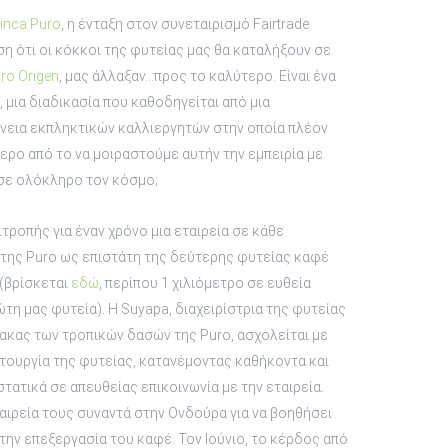
inca Puro
, η ένταξη στον συνεταιρισμό Fairtrade
ση ότι οι κόκκοι της φυτείας μας θα καταλήξουν σε
ro Origen
, μας άλλαξαν…προς το καλύτερο. Είναι ένα
α, μια διαδικασία που καθοδηγείται από μια
νεια εκπληκτικών καλλιεργητών στην οποία πλέον
ερο από το να μοιραστούμε αυτήν την εμπειρία με
σε ολόκληρο τον κόσμο;
τροπής για έναν χρόνο μια εταιρεία σε κάθε
της Puro ως επιστάτη της δεύτερης φυτείας καφέ
(βρίσκεται
εδώ
, περίπου 1 χιλιόμετρο σε ευθεία
τη μας φυτεία). Η Suyapa, διαχειρίστρια της φυτείας
κας των τροπικών δασών της Puro, ασχολείται με
ιτουργία της φυτείας, κατανέμοντας καθήκοντα και
τατικά σε απευθείας επικοινωνία με την εταιρεία.
ταιρεία τους συναντά στην Ονδούρα για να βοηθήσει
την επεξεργασία του καφέ. Τον Ιούνιο, το κέρδος από