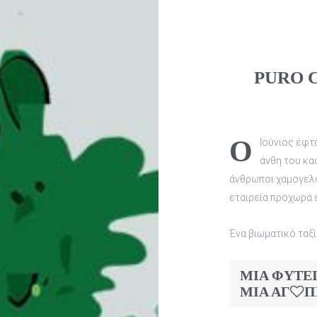
PURO 
Ο Ιούνιος έφτασε, η λίπανση της φυτείας έχει ολοκληρωθεί, τα
άνθη του καφ
άνθρωποι χαμογελο
εταιρεία προχωρά 
Ένα βιωματικό ταξί
ΜΙΑ ΦΥΤΕΙ
ΜΙΑ ΑΓ
Π