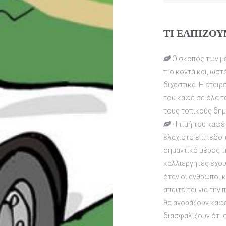
ΤΙ ΕΛΠΙΖΟΥ
Ο σκοπός των μέ
πιο κοντά και, ωστ
διχαστικά. Η εταιρ
του καφέ σε όλα τα
τους τοπικούς δημ
Η τιμή του καφέ
ελάχιστο επίπεδο τ
σημαντικό μέρος τ
καλλιεργητές έχουν
όταν οι άνθρωποι 
απαιτείται για την
θα αγοράζουν καφέ
διασφαλίζουν ότι ο