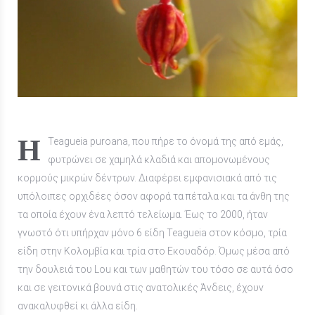
Η Teagueia puroana, που πήρε το όνομά της από εμάς,
φυτρώνει σε χαμηλά κλαδιά και απομονωμένους
κορμούς μικρών δέντρων. Διαφέρει εμφανισιακά από τις
υπόλοιπες ορχιδέες όσον αφορά τα πέταλα και τα άνθη της
τα οποία έχουν ένα λεπτό τελείωμα. Έως το 2000, ήταν
γνωστό ότι υπήρχαν μόνο 6 είδη Teagueia στον κόσμο, τρία
είδη στην Κολομβία και τρία στο Εκουαδόρ. Όμως μέσα από
την δουλειά του Lou και των μαθητών του τόσο σε αυτά όσο
και σε γειτονικά βουνά στις ανατολικές Άνδεις, έχουν
ανακαλυφθεί κι άλλα είδη.