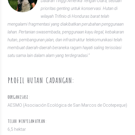
Dataran Tinggi Amerika Tengah Utara, sebuah
prioritas genting untuk konservasi. Hutan di
wilayah Trifinio di Honduras barat telah
mengalami fragmentasi yang diakibatkan perubahan penggunaan
lahan. Pertanian swasembada, penggunaan kayu ilegal, kebakaran
hutan, pembangunan jalan, dan infrastruktur telekomunikasi telah
membuat daerah-daerah beraneka ragam hayati saling terisolasi
satu sama lain dalam alam yang terdegradasi.”
PROFIL HUTAN CADANGAN:
OORGANISASI:
AESMO (Asociación Ecológica de San Marcos de Ocotepeque)
TELAH MENYELAMATKAN:
6,5 hektar