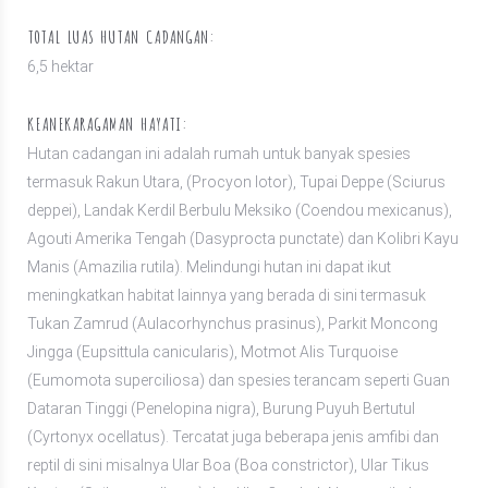
TOTAL LUAS HUTAN CADANGAN:
6,5 hektar
KEANEKARAGAMAN HAYATI:
Hutan cadangan ini adalah rumah untuk banyak spesies
termasuk Rakun Utara, (Procyon lotor), Tupai Deppe (Sciurus
deppei), Landak Kerdil Berbulu Meksiko (Coendou mexicanus),
Agouti Amerika Tengah (Dasyprocta punctate) dan Kolibri Kayu
Manis (Amazilia rutila). Melindungi hutan ini dapat ikut
meningkatkan habitat lainnya yang berada di sini termasuk
Tukan Zamrud (Aulacorhynchus prasinus), Parkit Moncong
Jingga (Eupsittula canicularis), Motmot Alis Turquoise
(Eumomota superciliosa) dan spesies terancam seperti Guan
Dataran Tinggi (Penelopina nigra), Burung Puyuh Bertutul
(Cyrtonyx ocellatus). Tercatat juga beberapa jenis amfibi dan
reptil di sini misalnya Ular Boa (Boa constrictor), Ular Tikus