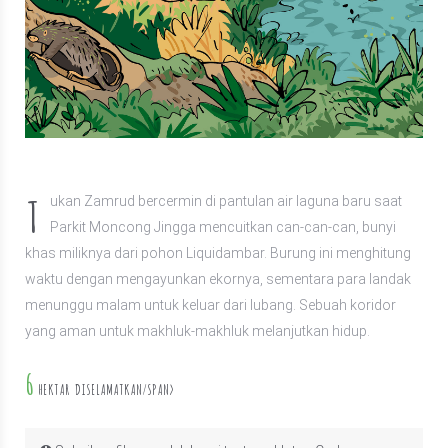
T
ukan Zamrud bercermin di pantulan air laguna baru saat
Parkit Moncong Jingga mencuitkan can-can-can, bunyi
khas miliknya dari pohon Liquidambar. Burung ini menghitung
waktu dengan mengayunkan ekornya, sementara para landak
menunggu malam untuk keluar dari lubang. Sebuah koridor
yang aman untuk makhluk-makhluk melanjutkan hidup.
6
HEKTAR DISELAMATKAN/SPAN>