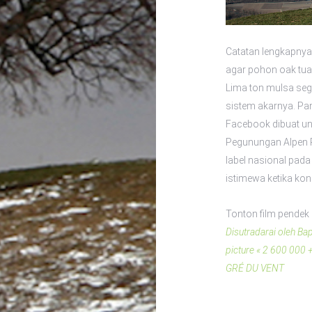
Catatan lengkapnya 
agar pohon oak tua 
Lima ton mulsa seg
sistem akarnya. Pan
Facebook dibuat un
Pegunungan Alpen Pr
label nasional pada
istimewa ketika ko
Tonton film pendek 
Disutradarai oleh Ba
picture « 2 600 000 
GRÉ DU VENT