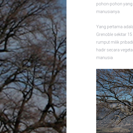
pohon-pohon yang 
manusianya.
Yang pertama adala
Grenoble sekitar 15
rumput milik pribad
hadir secara vegeta
manusia.