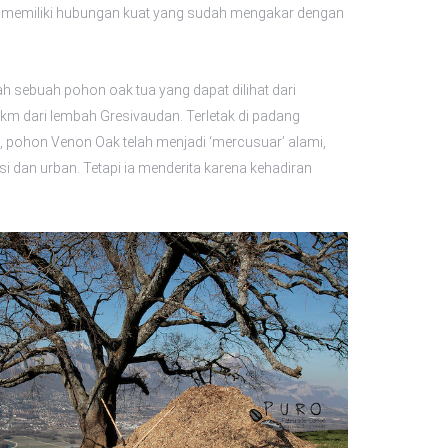
memiliki hubungan kuat yang sudah mengakar dengan
h sebuah pohon oak tua yang dapat dilihat dari
 km dari lembah Gresivaudan. Terletak di padang
i, pohon Venon Oak telah menjadi ‘mercusuar’ alami,
si dan urban. Tetapi ia menderita karena kehadiran