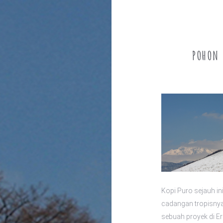
POHON 
Kopi Puro sejauh in
cadangan tropisnya
sebuah proyek di E