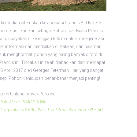
kemudian diteruskan ke asosiasi Prancis A.R.B.R.E.S.
ini diklasifikasikan sebagai Pohon Luar Biasa Prancis.
ar diupayakan di ketinggian 600 m untuk meregenerasi
el informasi dan pendidikan diletakkan, dan halaman
tuk menghormati pohon yang paling banyak difoto di
ancis ini. Tindakan ini telah diabadikan dan mendapat
 8 April 2017 oleh Georges Feterman. Hari yang sangat
nsep ‘Pohon Kehidupan’ benar-benar menjadi penting!
kami tentang proyek Puro ini:
ptiste Alès – IS’AIR DRONE
+1 » gambar « 2 600 000 +1 » oleh par Alain Herrault – AU