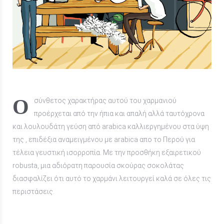
Ο σύνθετος χαρακτήρας αυτού του χαρμανιού
προέρχεται από την ήπια και απαλή αλλά ταυτόχρονα
και λουλουδάτη γεύση από arabica καλλιεργημένου στα ύψη
της , επιδέξια αναμειγμένου με arabica απο το Περού για
τέλεια γευστική ισορροπία. Με την προσθήκη εξαιρετικού
robusta, μια αδιόρατη παρουσία σκούρας σοκολάτας
διασφαλίζει ότι αυτό το χαρμάνι λειτουργεί καλά σε όλες τις
περιστάσεις.