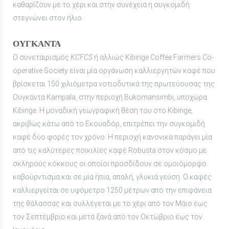
καθαρίζουν με το χέρι και στην συνέχεια η συγκομιδή
στεγνώνει στον ήλιο.
ΟΥΓΚΑΝΤΑ
Ο συνεταιρισμός
KCFCS
ή αλλιώς Kibinge Coffee Farmers Co-
operative Society είναι μία οργάνωση καλλιεργητών καφέ που
βρίσκεται 150 χιλιόμετρα νοτιοδυτικά της πρωτεύουσας της
Ουγκάντα Kampala, στην περιοχή Bukomansimbi, υποχώρα
Kibinge. Η μοναδική γεωγραφική θέση του στο Kibinge,
ακριβώς κάτω από το Εκουαδόρ, επιτρέπει την συγκομιδή
καφέ δύο φορές τον χρόνο. Η περιοχή κανονικά παράγει μία
από τις καλύτερες ποικιλίες καφέ Robusta στον κόσμο με
σκληρούς κόκκους οι οποίοι προσδίδουν σε ομοιόμορφο
καβούρντισμα και σε μία ήπια, απαλή, γλυκιά γεύση. Ο καφές
καλλιεργείται σε υψόμετρο 1250 μέτρων από την επιφάνεια
της θάλασσας και συλλέγεται με το χέρι από τον Μάιο έως
τον Σεπτέμβριο και μετά ξανά από τον Οκτώβριο έως τον