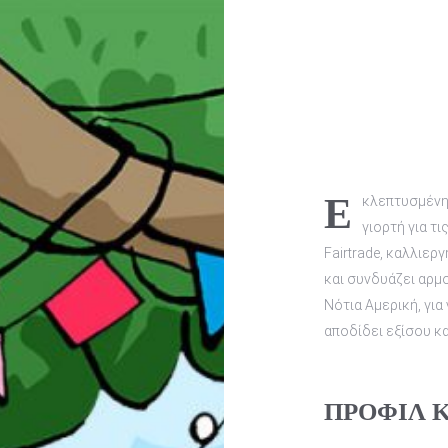
Εκλεπτυσμένη φρουκτώδης γεύση και γλυκύτητα…μια πραγματική
γιορτή για τ
Fairtrade, καλλιερ
και συνδυάζει αρμ
Νότια Αμερική, γι
αποδίδει εξίσου κ
ΠΡΟΦΙΛ 