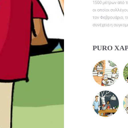
1500 μέτρων από τ
οι οποίοι συλλέγο
τον Φεβρουάριο, το
συνέχεια η συγκομ
PURO ΧΑ