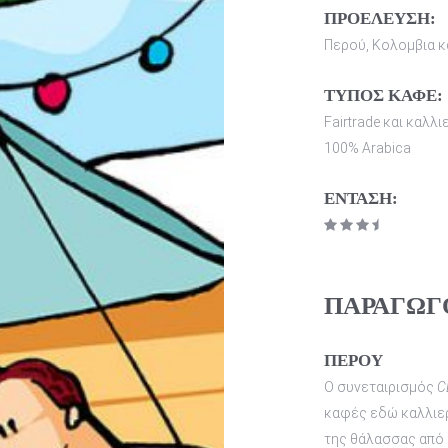
ΠΡΟΕΛΕΥΣΗ:
Περού, Κολομβια κ
ΤΥΠΟΣ ΚΑΦΕ:
Fairtrade και καλλ
100
% Arabica
ΕΝΤΑΣΗ:
ΠΑΡΑΓΩΓΟ
ΠΕΡΟΥ
Ο συνεταιρισμός
C
καφές εδώ καλλιερ
της θάλασσας από 