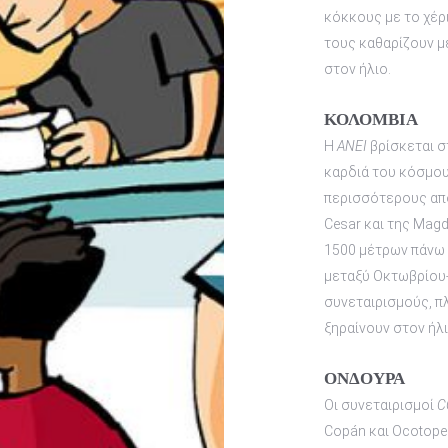
κόκκους με το χέρι
τους καθαρίζουν με
στον ήλιο.
ΚΟΛΟΜΒΙΑ
Η
ANEI
βρίσκεται σ
καρδιά του κόσμου
περισσότερους απ
Cesar και της Mag
1500 μέτρων πάνω 
μεταξύ Οκτωβρίου-
συνεταιρισμούς, πλ
ξηραίνουν στον ήλι
ΟΝΔΟΥΡΑ
Οι συνεταιρισμοί
C
Copán και Ocotope