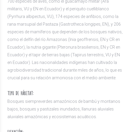
700 especies de aves, como el guacamayo militar (Ara
militaris, VU y EN en Ecuador) y el periquito cuelliblanco
(Pyrrhura albipectus, VU), 174 especies de anfibios, como la
rana marsupial del Pastaza (Gastrotheca longipes, EN), y 206
especies de mamíferos que dependen de los bosques nativos,
como el delfín del río Amazonas (Inia geoffrensis, EN y CR en
Ecuador), la nutria gigante (Pteronura brasiliensis, EN y CR en
Ecuador) y el tapir de tierras bajas (Tapirus terrestris, VU y EN
en Ecuador). Las nacionalidades indígenas han cultivado la
agrobiodiversidad tradicional durante miles de años, lo que es
crucial para su relación armoniosa con el medio ambiente.
TIPO DE HÁBITAT:
Bosques siempreverdes amazónicos de bambú y montanos
bajos, bosques y pastizales inundados, llanuras aluviales
aluviales amazónicas y ecosistemas acuáticos.
ELEVACIÓN: